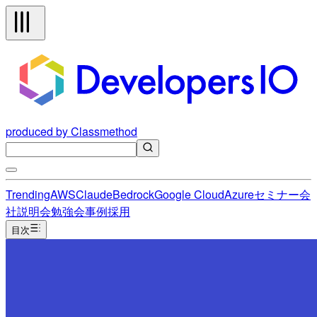
produced by Classmethod
Trending
AWS
Claude
Bedrock
Google Cloud
Azure
セミナー
会
社説明会
勉強会
事例
採用
目次