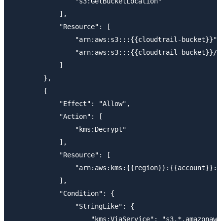
                "s3:GetBucketLocation"

            ],

            "Resource": [

                "arn:aws:s3:::{{cloudtrail-bucket}}",

                "arn:aws:s3:::{{cloudtrail-bucket}}/*
            ]

        },

        {

            "Effect": "Allow",

            "Action": [

                "kms:Decrypt"

            ],

            "Resource": [

                "arn:aws:kms:{{region}}:{{account}}:k
            ],

            "Condition": {

                "StringLike": {

                    "kms:ViaService": "s3.*.amazonaws