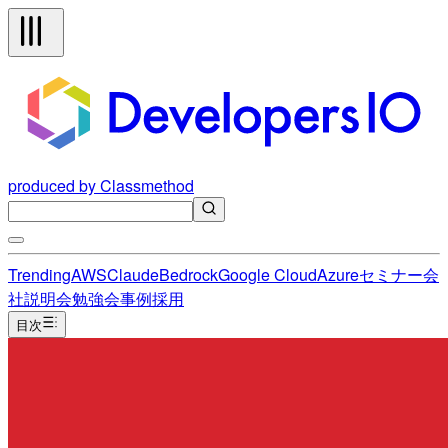
produced by Classmethod
Trending
AWS
Claude
Bedrock
Google Cloud
Azure
セミナー
会
社説明会
勉強会
事例
採用
目次