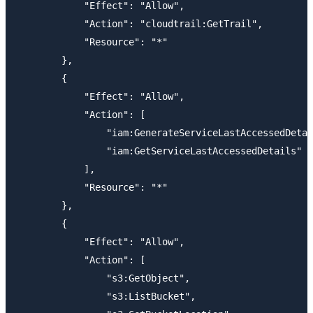
            "Effect": "Allow",

            "Action": "cloudtrail:GetTrail",

            "Resource": "*"

        },

        {

            "Effect": "Allow",

            "Action": [

                "iam:GenerateServiceLastAccessedDetai
                "iam:GetServiceLastAccessedDetails"

            ],

            "Resource": "*"

        },

        {

            "Effect": "Allow",

            "Action": [

                "s3:GetObject",

                "s3:ListBucket",
