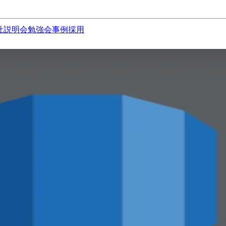
社説明会
勉強会
事例
採用