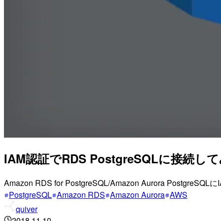
IAM認証でRDS PostgreSQLに接続し
Amazon RDS for PostgreSQL/Amazon Aurora Postgre
PostgreSQL
Amazon RDS
Amazon Aurora
AWS
quiver
2018.11.10