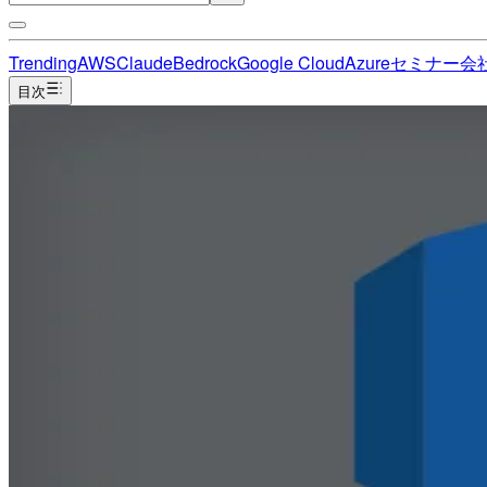
Trending
AWS
Claude
Bedrock
Google Cloud
Azure
セミナー
会
目次