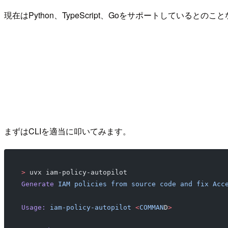
現在はPython、TypeScript、Goをサポートしているとの
まずはCLIを適当に叩いてみます。
>
 uvx iam-policy-autopilot
Generate
 IAM
 policies
 from
 source
 code
 and
 fix
 Acc
Usage:
 iam-policy-autopilot
 <
COMMAN
D
>