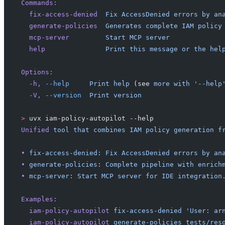
Commands:
  fix-access-denied
  Fix
 AccessDenied
 errors
 by
 an
  generate-policies
  Generates
 complete
 IAM
 policy
  mcp-server
         Start
 MCP
 server
  help
               Print
 this
 message
 or
 the
 hel
Options:
  -h,
 --help
     Print
 help
 (see 
more
 with
 '--help
  -V,
 --version
  Print
 version
>
 uvx iam-policy-autopilot --help
Unified
 tool
 that
 combines
 IAM
 policy
 generation
 f
•
 fix-access-denied:
 Fix
 AccessDenied
 errors
 by
 an
•
 generate-policies:
 Complete
 pipeline
 with
 enrich
•
 mcp-server:
 Start
 MCP
 server
 for
 IDE
 integration
Examples:
  iam-policy-autopilot
 fix-access-denied
 'User: ar
  iam-policy-autopilot
 generate-policies
 tests/res