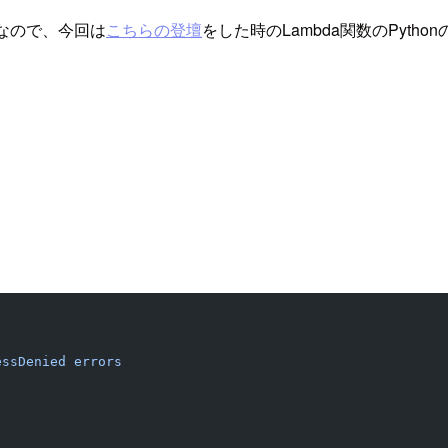
ことなので、今回は
こちらの登壇
をした時のLambda関数のPyth
essDenied
 errors