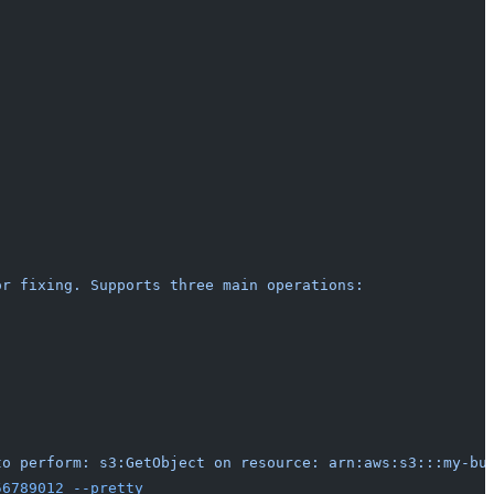
or
 fixing.
 Supports
 three
 main
 operations:
to perform: s3:GetObject on resource: arn:aws:s3:::my-bu
56789012
 --pretty