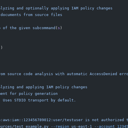
alyzing
 and
 optionally
 applying
 IAM
 policy
 changes
 documents
 from
 source
 files
p
 of
 the
 given
 subcommand
(
s
)
'
)
rom
 source
 code
 analysis
 with
 automatic
 AccessDenied
 err
alyzing
 and
 applying
 IAM
 policy
 changes
ment
 for
 policy
 generation
.
 Uses
 STDIO
 transport
 by
 default.
n:aws:iam::123456789012:user/testuser is not authorized 
ources/test_example.py
 --region
 us-east-1
 --account
 1234