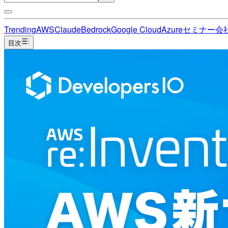
Trending
AWS
Claude
Bedrock
Google Cloud
Azure
セミナー
会
目次