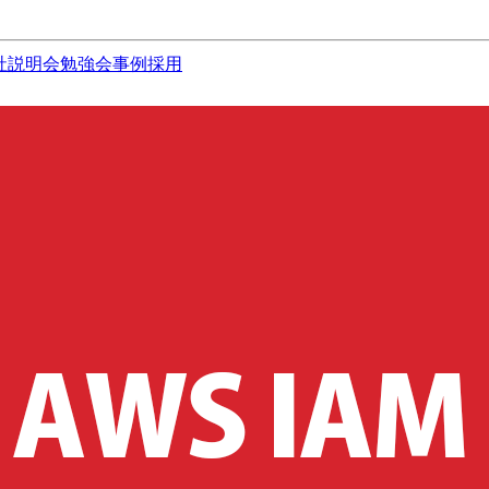
社説明会
勉強会
事例
採用