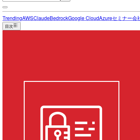
Trending
AWS
Claude
Bedrock
Google Cloud
Azure
セミナー
会
目次