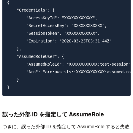
{

    "Credentials": {

        "AccessKeyId": "XXXXXXXXXXXX",

        "SecretAccessKey": "XXXXXXXXXXXX",

        "SessionToken": "XXXXXXXXXXXX",

        "Expiration": "2020-03-23T03:31:44Z"

    },

    "AssumedRoleUser": {

        "AssumedRoleId": "XXXXXXXXXXXX:test-session",

        "Arn": "arn:aws:sts::XXXXXXXXXXXX:assumed-rol
    }

誤った外部 ID を指定して AssumeRole
つぎに、誤った外部 ID を指定して AssumeRole すると失敗