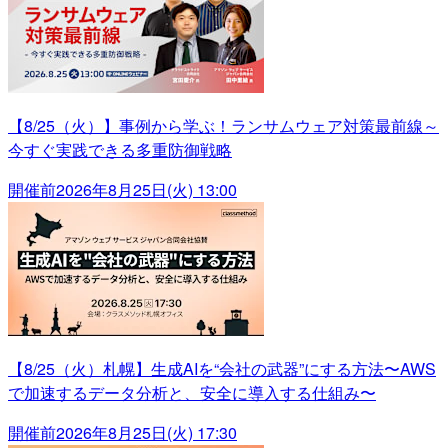
【8/25（火）】事例から学ぶ！ランサムウェア対策最前線～
今すぐ実践できる多重防御戦略
開催前
2026年8月25日(火) 13:00
【8/25（火）札幌】生成AIを“会社の武器”にする方法〜AWS
で加速するデータ分析と、安全に導入する仕組み〜
開催前
2026年8月25日(火) 17:30