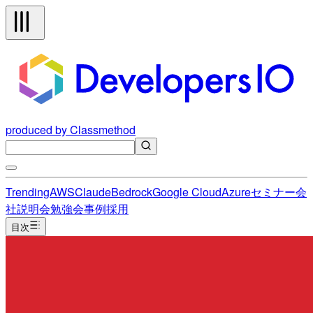
produced by Classmethod
Trending
AWS
Claude
Bedrock
Google Cloud
Azure
セミナー
会
社説明会
勉強会
事例
採用
目次