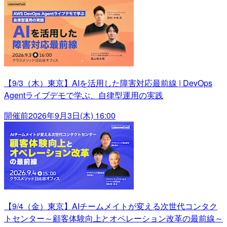
【9/3（木）東京】AIを活用した障害対応最前線 | DevOps
Agentライブデモで学ぶ、自律型運用の実践
開催前
2026年9月3日(木) 16:00
【9/4（金）東京】AIチームメイトが変える次世代コンタク
トセンター～顧客体験向上とオペレーション改革の最前線～