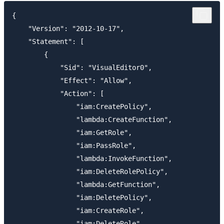
{

    "Version": "2012-10-17",

    "Statement": [

        {

            "Sid": "VisualEditor0",

            "Effect": "Allow",

            "Action": [

                "iam:CreatePolicy",

                "lambda:CreateFunction",

                "iam:GetRole",

                "iam:PassRole",

                "lambda:InvokeFunction",

                "iam:DeleteRolePolicy",

                "lambda:GetFunction",

                "iam:DeletePolicy",

                "iam:CreateRole",

                "iam:DeleteRole",
