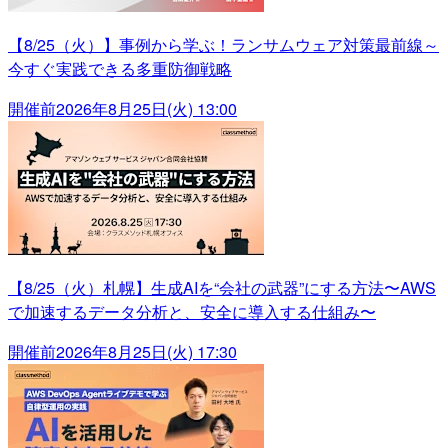
【8/25（火）】事例から学ぶ！ランサムウェア対策最前線～
今すぐ実践できる多重防御戦略
開催前
2026年8月25日(火) 13:00
【8/25（火）札幌】生成AIを“会社の武器”にする方法〜AWS
で加速するデータ分析と、安全に導入する仕組み〜
開催前
2026年8月25日(火) 17:30