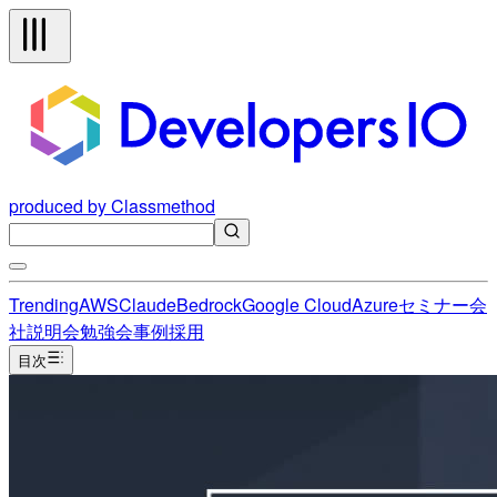
produced by Classmethod
Trending
AWS
Claude
Bedrock
Google Cloud
Azure
セミナー
会
社説明会
勉強会
事例
採用
目次