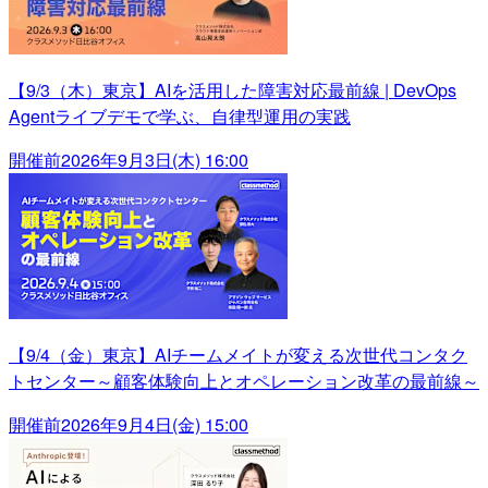
【9/3（木）東京】AIを活用した障害対応最前線 | DevOps
Agentライブデモで学ぶ、自律型運用の実践
開催前
2026年9月3日(木) 16:00
【9/4（金）東京】AIチームメイトが変える次世代コンタク
トセンター～顧客体験向上とオペレーション改革の最前線～
開催前
2026年9月4日(金) 15:00