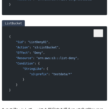
}
ListBucket
{
    "Sid"
: 
"ListDeny01"
,
    "Action"
: 
"s3:ListBucket"
,
    "Effect"
: 
"Deny"
,
    "Resource"
: 
"arn:aws:s3:::list-deny"
,
    "Condition"
: {
        "StringLike"
: {
            "s3:prefix"
: 
"testdata/*"
        }
    }
}