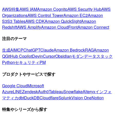
AWS特集
AWS IAM
Amazon Cognito
AWS Security Hub
AWS
Organizations
AWS Control Tower
Amazon EC2
Amazon
S3
S3 Tables
AWS CDK
Amazon QuickSight
Amazon
Redshift
AWS Amplify
Amazon CloudFront
Amazon Connect
注目のテーマ
生成AI
MCP
ChatGPT
Claude
Amazon Bedrock
RAG
Amazon
Q
GitHub Copilot
Devin
Cursor
Obsidian
モダンデータスタック
Python
セキュリティ
PM
プロダクトやサービスで探す
Google Cloud
Microsoft
Azure
LINE
Zendesk
Auth0
Tableau
Snowflake
Alteryx
インフォ
マティカ
dbt
DuckDB
Cloudflare
Splunk
Vision One
Notion
特集やシリーズから探す