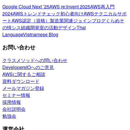
Google Cloud Next ’25
AWS re:Invent 2025
AWS再入門
2024
AWSトレンドチェック
初心者向け
AWSテクニカルサポ
ート
AWS認定（資格）
製造業関連
ジョインブログ
くらめそ
の情シス
組織開発室の活動
デザイン
Thai
Language
Vietnamese Blog
お問い合わせ
クラスメソッドへの問い合わせ
DevelopersIOへのご意見
AWSに関するご相談
資料ダウンロード
メールマガジン登録
セミナー情報
採用情報
会社説明会
勉強会
運営会社