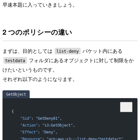
早速本題に入っていきましょう。
2 つのポリシーの違い
まずは、目的としては
バケット内にある
list-deny
フォルダにあるオブジェクトに対して制限をか
testdata
けたいというものです。
それぞれ以下のようになります。
GetObject
{
    "Sid"
: 
"GetDeny01"
,
    "Action"
: 
"s3:GetObject"
,
    "Effect"
: 
"Deny"
,
    "Resource"
: 
"arn:aws:s3:::list-deny/testdata/*"