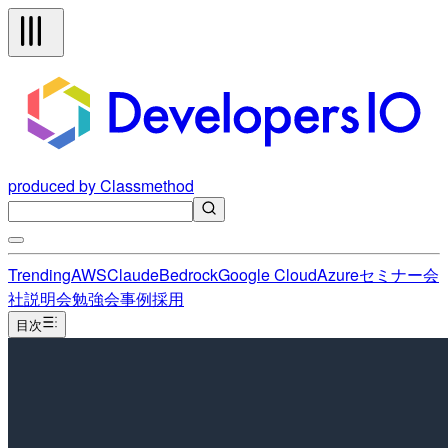
produced by Classmethod
Trending
AWS
Claude
Bedrock
Google Cloud
Azure
セミナー
会
社説明会
勉強会
事例
採用
目次