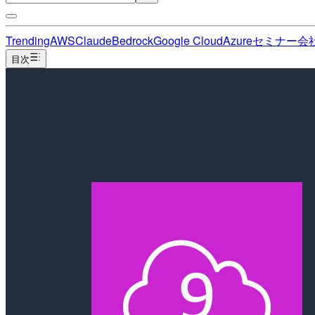
Trending
AWS
Claude
Bedrock
Google Cloud
Azure
セミナー
会
目次