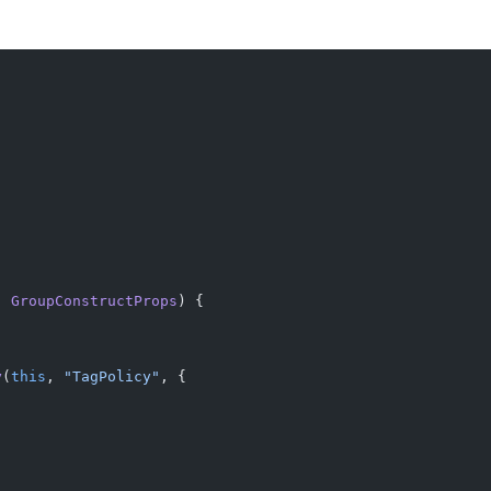
:
 GroupConstructProps
) {
y
(
this
, 
"TagPolicy"
, {