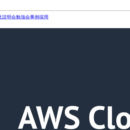
社説明会
勉強会
事例
採用