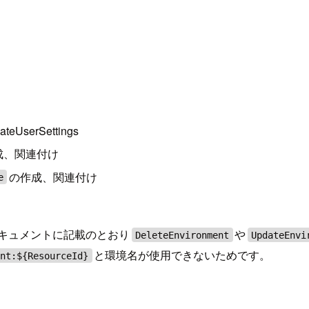
UserSettings
成、関連付け
の作成、関連付け
e
ドキュメントに記載のとおり
や
DeleteEnvironment
UpdateEnvi
と環境名が使用できないためです。
ent:${ResourceId}