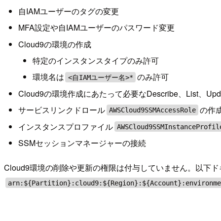
自IAMユーザーのタグの変更
MFA設定や自IAMユーザーのパスワード変更
Cloud9の環境の作成
特定のインスタンスタイプのみ許可
環境名は
のみ許可
<自IAMユーザー名>*
Cloud9の環境作成にあたって必要なDescribe、List、Update
サービスリンクドロール
の作
AWSCloud9SSMAccessRole
インスタンスプロファイル
AWSCloud9SSMInstanceProfil
SSMセッションマネージャーの接続
Cloud9環境の削除や更新の権限は付与していません。以下
arn:${Partition}:cloud9:${Region}:${Account}:environm