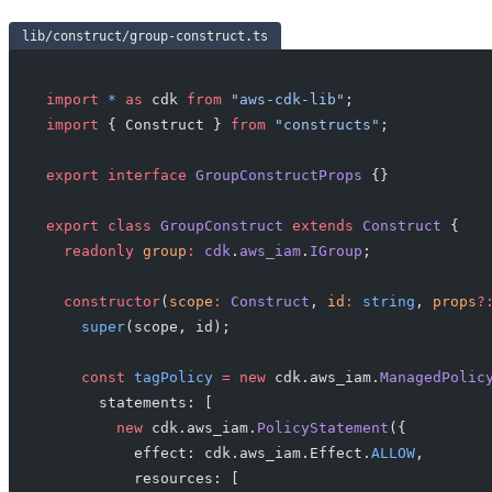
lib/construct/group-construct.ts
import
 *
 as
 cdk 
from
 "aws-cdk-lib"
;
import
 { Construct } 
from
 "constructs"
;
export
 interface
 GroupConstructProps
 {}
export
 class
 GroupConstruct
 extends
 Construct
 {
  readonly
 group
:
 cdk
.
aws_iam
.
IGroup
;
  constructor
(
scope
:
 Construct
, 
id
:
 string
, 
props
?
    super
(scope, id);
    const
 tagPolicy
 =
 new
 cdk.aws_iam.
ManagedPolic
      statements: [
        new
 cdk.aws_iam.
PolicyStatement
({
          effect: cdk.aws_iam.Effect.
ALLOW
,
          resources: [