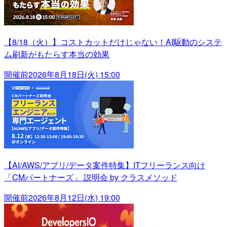
【8/18（火）】コストカットだけじゃない！AI駆動のシステ
ム刷新がもたらす本当の効果
開催前
2026年8月18日(火) 15:00
【AI/AWS/アプリ/データ案件特集】ITフリーランス向け
「CMパートナーズ」 説明会 by クラスメソッド
開催前
2026年8月12日(水) 19:00