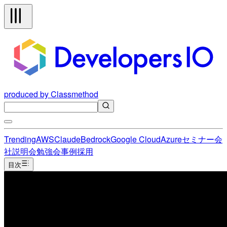
produced by Classmethod
Trending
AWS
Claude
Bedrock
Google Cloud
Azure
セミナー
会
社説明会
勉強会
事例
採用
目次