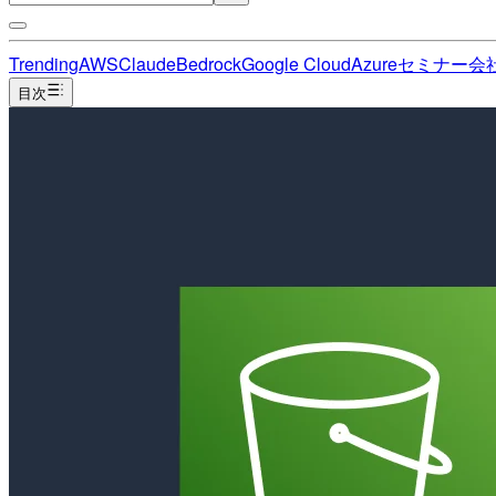
Trending
AWS
Claude
Bedrock
Google Cloud
Azure
セミナー
会
目次