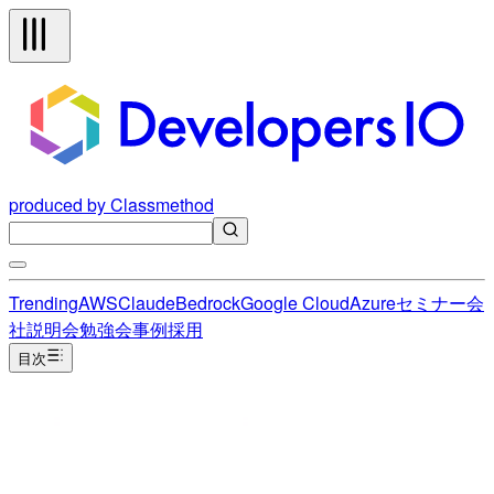
produced by Classmethod
Trending
AWS
Claude
Bedrock
Google Cloud
Azure
セミナー
会
社説明会
勉強会
事例
採用
目次