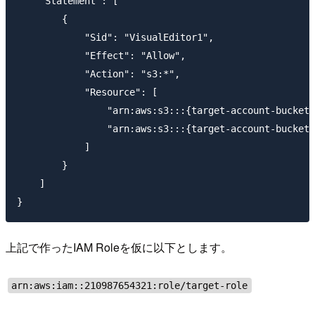
    "Statement": [

        {

            "Sid": "VisualEditor1",

            "Effect": "Allow",

            "Action": "s3:*",

            "Resource": [

                "arn:aws:s3:::{target-account-bucket-
                "arn:aws:s3:::{target-account-bucket-
            ]

        }

    ]

上記で作ったIAM Roleを仮に以下とします。
arn:aws:iam::210987654321:role/target-role