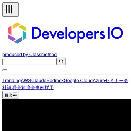
produced by Classmethod
Trending
AWS
Claude
Bedrock
Google Cloud
Azure
セミナー
会
社説明会
勉強会
事例
採用
目次