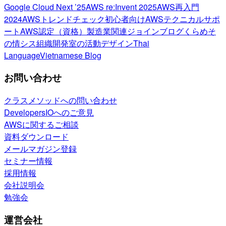
Google Cloud Next ’25
AWS re:Invent 2025
AWS再入門
2024
AWSトレンドチェック
初心者向け
AWSテクニカルサポ
ート
AWS認定（資格）
製造業関連
ジョインブログ
くらめそ
の情シス
組織開発室の活動
デザイン
Thai
Language
Vietnamese Blog
お問い合わせ
クラスメソッドへの問い合わせ
DevelopersIOへのご意見
AWSに関するご相談
資料ダウンロード
メールマガジン登録
セミナー情報
採用情報
会社説明会
勉強会
運営会社