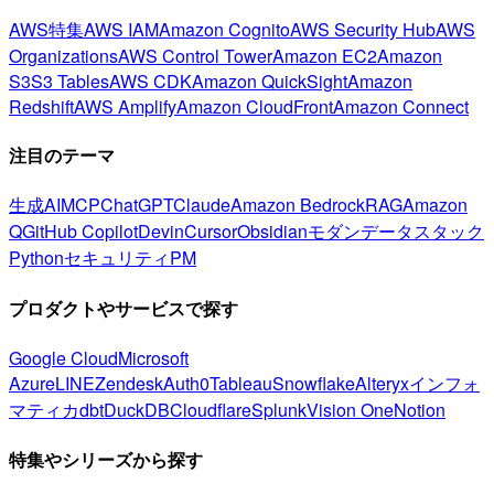
AWS特集
AWS IAM
Amazon Cognito
AWS Security Hub
AWS
Organizations
AWS Control Tower
Amazon EC2
Amazon
S3
S3 Tables
AWS CDK
Amazon QuickSight
Amazon
Redshift
AWS Amplify
Amazon CloudFront
Amazon Connect
注目のテーマ
生成AI
MCP
ChatGPT
Claude
Amazon Bedrock
RAG
Amazon
Q
GitHub Copilot
Devin
Cursor
Obsidian
モダンデータスタック
Python
セキュリティ
PM
プロダクトやサービスで探す
Google Cloud
Microsoft
Azure
LINE
Zendesk
Auth0
Tableau
Snowflake
Alteryx
インフォ
マティカ
dbt
DuckDB
Cloudflare
Splunk
Vision One
Notion
特集やシリーズから探す