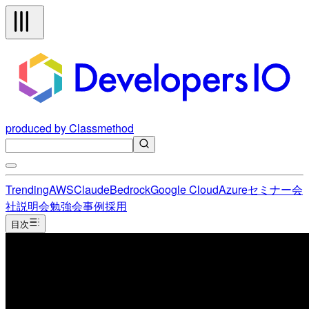
produced by Classmethod
Trending
AWS
Claude
Bedrock
Google Cloud
Azure
セミナー
会
社説明会
勉強会
事例
採用
目次