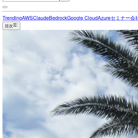
Trending
AWS
Claude
Bedrock
Google Cloud
Azure
セミナー
会
目次