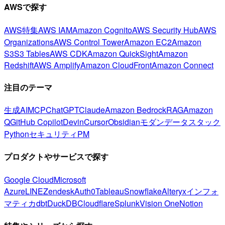
AWSで探す
AWS特集
AWS IAM
Amazon Cognito
AWS Security Hub
AWS
Organizations
AWS Control Tower
Amazon EC2
Amazon
S3
S3 Tables
AWS CDK
Amazon QuickSight
Amazon
Redshift
AWS Amplify
Amazon CloudFront
Amazon Connect
注目のテーマ
生成AI
MCP
ChatGPT
Claude
Amazon Bedrock
RAG
Amazon
Q
GitHub Copilot
Devin
Cursor
Obsidian
モダンデータスタック
Python
セキュリティ
PM
プロダクトやサービスで探す
Google Cloud
Microsoft
Azure
LINE
Zendesk
Auth0
Tableau
Snowflake
Alteryx
インフォ
マティカ
dbt
DuckDB
Cloudflare
Splunk
Vision One
Notion