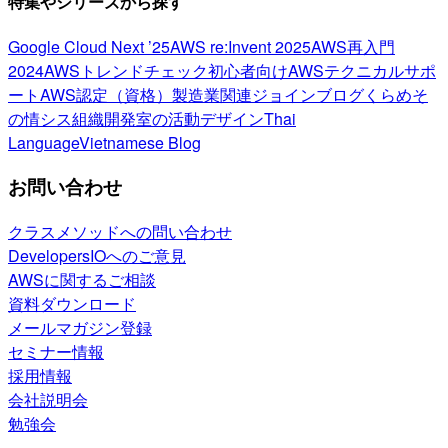
特集やシリーズから探す
Google Cloud Next ’25
AWS re:Invent 2025
AWS再入門
2024
AWSトレンドチェック
初心者向け
AWSテクニカルサポ
ート
AWS認定（資格）
製造業関連
ジョインブログ
くらめそ
の情シス
組織開発室の活動
デザイン
Thai
Language
Vietnamese Blog
お問い合わせ
クラスメソッドへの問い合わせ
DevelopersIOへのご意見
AWSに関するご相談
資料ダウンロード
メールマガジン登録
セミナー情報
採用情報
会社説明会
勉強会