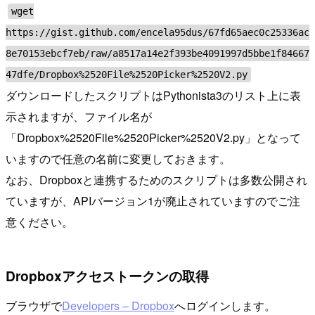
wget
https://gist.github.com/encela95dus/67fd65aec0c25336ac
8e70153ebcf7eb/raw/a8517a14e2f393be4091997d5bbe1f84667
47dfe/Dropbox%2520File%2520Picker%2520V2.py
ダウンロードしたスクリプトはPythonista3のリスト上に表
示されますが、ファイル名が
「Dropbox%2520File%2520Picker%2520V2.py」となって
いますので任意の名前に変更しておきます。
なお、Dropboxと連携するためのスクリプトは多数公開され
ていますが、APIバージョン1が廃止されていますのでご注
意ください。
Dropboxアクセストークンの取得
ブラウザで
Developers – Dropbox
へログインします。