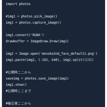
import photos

#img1 = photos.pick_image()

img1 = photos.capture_image()

img1.convert('RGBA')

drawbuffer = ImageDraw.Draw(img1)

img2 = Image.open('mesoko2nd_face_default2.png')

img1.paste(img2, (-102, 648), img2.split()[3])

#公開時ここから

saveimg = photos.save_image(img1)

img1.show()

#公開時ここまで

#修正後ここから
