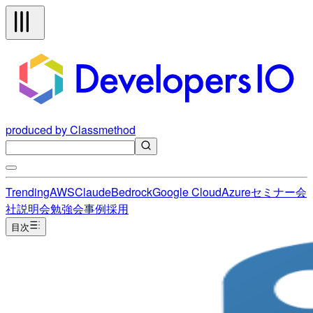
produced by Classmethod
Trending
AWS
Claude
Bedrock
Google Cloud
Azure
セミナー
会
社説明会
勉強会
事例
採用
目次