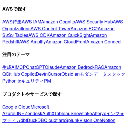
AWSで探す
AWS特集
AWS IAM
Amazon Cognito
AWS Security Hub
AWS
Organizations
AWS Control Tower
Amazon EC2
Amazon
S3
S3 Tables
AWS CDK
Amazon QuickSight
Amazon
Redshift
AWS Amplify
Amazon CloudFront
Amazon Connect
注目のテーマ
生成AI
MCP
ChatGPT
Claude
Amazon Bedrock
RAG
Amazon
Q
GitHub Copilot
Devin
Cursor
Obsidian
モダンデータスタック
Python
セキュリティ
PM
プロダクトやサービスで探す
Google Cloud
Microsoft
Azure
LINE
Zendesk
Auth0
Tableau
Snowflake
Alteryx
インフォ
マティカ
dbt
DuckDB
Cloudflare
Splunk
Vision One
Notion