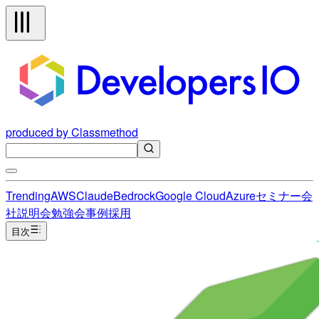
produced by Classmethod
Trending
AWS
Claude
Bedrock
Google Cloud
Azure
セミナー
会
社説明会
勉強会
事例
採用
目次