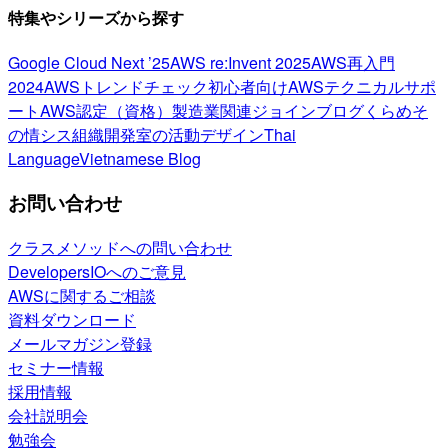
特集やシリーズから探す
Google Cloud Next ’25
AWS re:Invent 2025
AWS再入門
2024
AWSトレンドチェック
初心者向け
AWSテクニカルサポ
ート
AWS認定（資格）
製造業関連
ジョインブログ
くらめそ
の情シス
組織開発室の活動
デザイン
Thai
Language
Vietnamese Blog
お問い合わせ
クラスメソッドへの問い合わせ
DevelopersIOへのご意見
AWSに関するご相談
資料ダウンロード
メールマガジン登録
セミナー情報
採用情報
会社説明会
勉強会