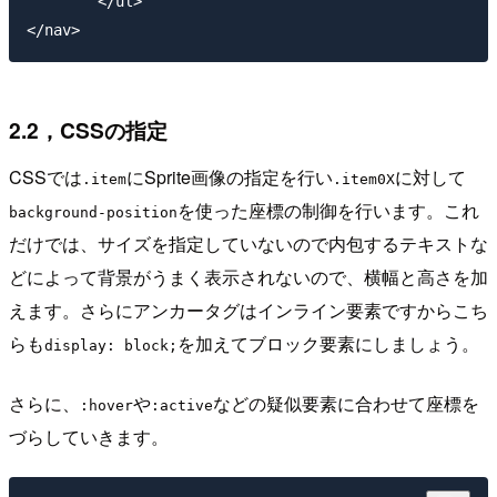
	</ul>

2.2，CSSの指定
CSSでは
にSprite画像の指定を行い
に対して
.item
.item0X
を使った座標の制御を行います。これ
background-position
だけでは、サイズを指定していないので内包するテキストな
どによって背景がうまく表示されないので、横幅と高さを加
えます。さらにアンカータグはインライン要素ですからこち
らも
を加えてブロック要素にしましょう。
display: block;
さらに、
や
などの疑似要素に合わせて座標を
:hover
:active
づらしていきます。