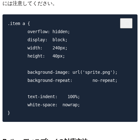
には注意してください。
.item a {

        overflow: hidden;

        display:  block;

        width:    240px;

        height:   40px;

        background-image: url('sprite.png');

        background-repeat:        no-repeat;

        text-indent:    100%;

        white-space:  nowrap;
