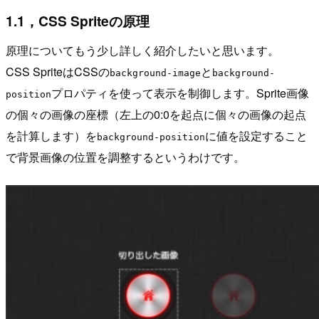
1.1，CSS Spriteの原理
原理についてもう少し詳しく紹介したいと思います。
CSS SpriteはCSSの
と
background-image
background-
プロパティを使って表示を制御します。Sprite画像
position
の個々の画像の座標（左上の0:0を起点に個々の画像の起点
を計算します）を
に値を設定すること
background-position
で背景画像の位置を調整するというわけです。