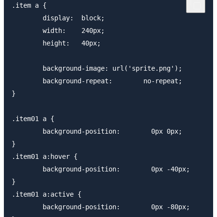
.item a {

        display:  block;

        width:    240px;

        height:   40px;

        background-image: url('sprite.png');

        background-repeat:        no-repeat;

}

.item01 a {

        background-position:        0px 0px;

}

.item01 a:hover {

        background-position:        0px -40px;

}

.item01 a:active {

        background-position:        0px -80px;
