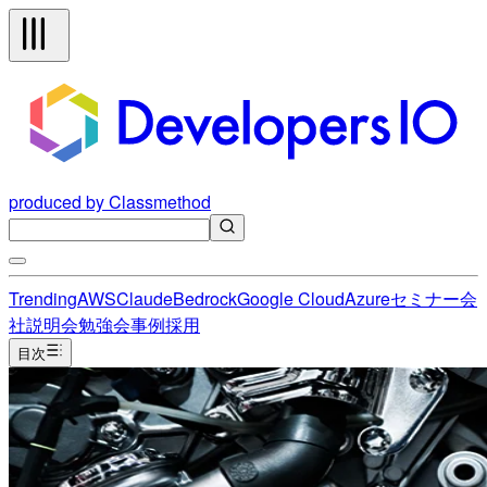
produced by Classmethod
Trending
AWS
Claude
Bedrock
Google Cloud
Azure
セミナー
会
社説明会
勉強会
事例
採用
目次