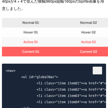
40pxが4 × 4で並んだ横幅960px縦幅160pxのSprite画像を用
意しました。
<nav>

	<ul id="globalNav">

		<li class="item item01"><a href="#">01</a></li>

		<li class="item item02"><a href="#">02</a></li>

		<li class="item item03"><a href="#">03</a></li>

		<li class="item item04"><a href="#">03</a></li>
