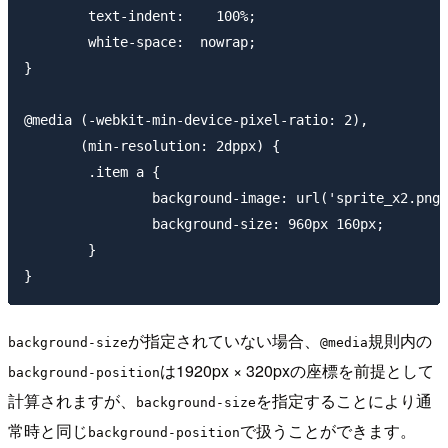
        text-indent:    100%;

        white-space:  nowrap;

}

@media (-webkit-min-device-pixel-ratio: 2),

       (min-resolution: 2dppx) {

	.item a {

        	background-image: url('sprite_x2.png');

        	background-size: 960px 160px;

	}

が指定されていない場合、
規則内の
background-size
@media
は1920px × 320pxの座標を前提として
background-position
計算されますが、
を指定することにより通
background-size
常時と同じ
で扱うことができます。
background-position