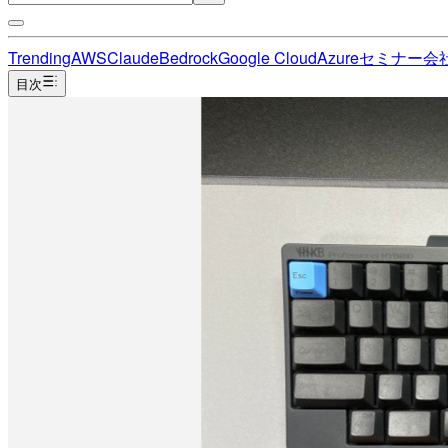
Trending
AWS
Claude
Bedrock
Google Cloud
Azure
セミナー
会
目次