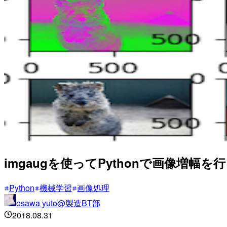
imgaugを使ってPythonで画像増幅を
Python
機械学習
画像処理
osawa yuto@製造BT部
2018.08.31