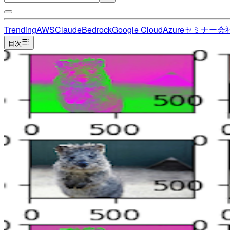
Trending
AWS
Claude
Bedrock
Google Cloud
Azure
セミナー
会
目次