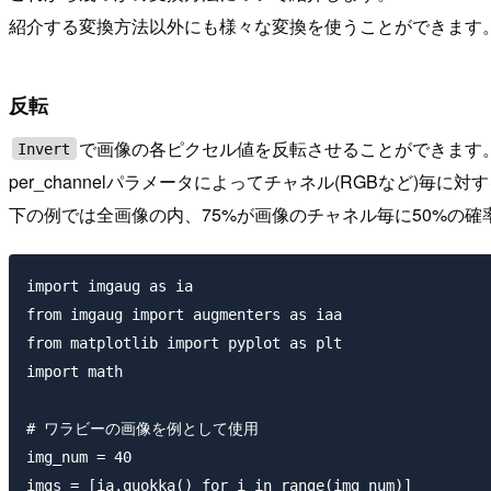
紹介する変換方法以外にも様々な変換を使うことができます
反転
で画像の各ピクセル値を反転させることができます
Invert
per_channelパラメータによってチャネル(RGBなど)毎
下の例では全画像の内、75%が画像のチャネル毎に50%の確
import imgaug as ia

from imgaug import augmenters as iaa

from matplotlib import pyplot as plt

import math

# ワラビーの画像を例として使用

img_num = 40

imgs = [ia.quokka() for i in range(img_num)]
