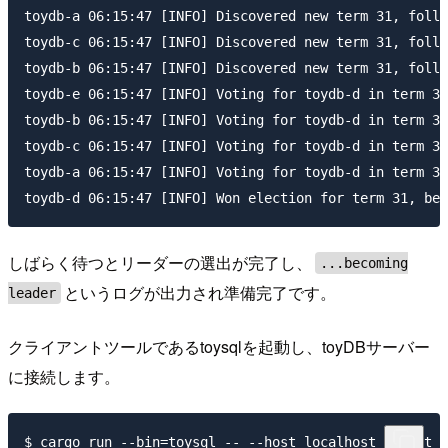
toydb-a 06:15:47 [INFO] Discovered new term 31, follo
toydb-c 06:15:47 [INFO] Discovered new term 31, follo
toydb-b 06:15:47 [INFO] Discovered new term 31, follo
toydb-e 06:15:47 [INFO] Voting for toydb-d in term 31
toydb-b 06:15:47 [INFO] Voting for toydb-d in term 31
toydb-c 06:15:47 [INFO] Voting for toydb-d in term 31
toydb-a 06:15:47 [INFO] Voting for toydb-d in term 31
しばらく待つとリーダーの選出が完了し、
...becoming
というログが出力され準備完了です。
leader
クライアントツールであるtoysqlを起動し、toyDBサーバー
に接続します。
$ cargo run --bin=toysql -- --host localhost --port 9