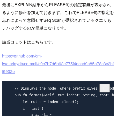
最後にEXPLAIN結果からPLEASE句の指定有無が表示され
るように修正を加えておきます。これでPLEASE句の指定を
忘れによって意図せずSeq Scanが選択されているクエリも
デバッグするのが簡単になります。
該当コミットはこちらです。
https://github.com/cm-
iwata/toydb/commit/c9c7b7d6b62e775f4dcad9a85a78c3c2bf
f9902e
    // Displays the node, where prefix gives the node
    pub fn format(&self, mut indent: String, root: bo
        let mut s = indent.clone();

        if !last {

            s += "├─ ";
