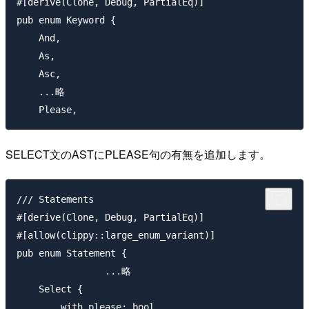
#[derive(Clone, Debug, PartialEq)]

pub enum Keyword {

    And,

    As,

    Asc,

    ...略

SELECT文のASTにPLEASE句の有無を追加します。
/// Statements

#[derive(Clone, Debug, PartialEq)]

#[allow(clippy::large_enum_variant)]

pub enum Statement {

		...略

    Select {

        with_please: bool,
