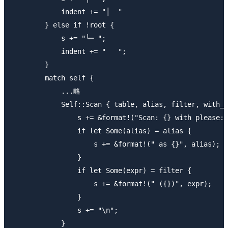
            indent += "│  "

        } else if !root {

            s += "└─ ";

            indent += "   ";

        }

        match self {

            ...略

            Self::Scan { table, alias, filter, with_p
                s += &format!("Scan: {} with please: 
                if let Some(alias) = alias {

                    s += &format!(" as {}", alias);

                }

                if let Some(expr) = filter {

                    s += &format!(" ({})", expr);

                }

                s += "\n";

            }
