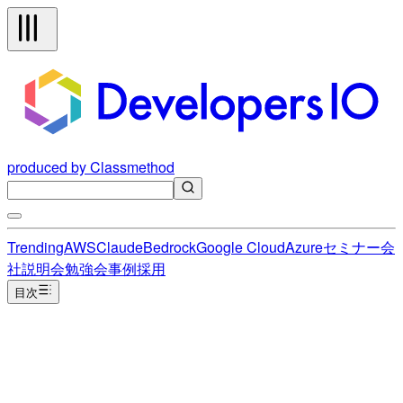
produced by Classmethod
Trending
AWS
Claude
Bedrock
Google Cloud
Azure
セミナー
会
社説明会
勉強会
事例
採用
目次