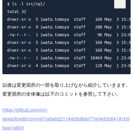
$ ls -l src/sql/

total 32

drwxr-xr-x  5 iwata.tomoya  staff    160 May  3 15:33
drwxr-xr-x  9 iwata.tomoya  staff    288 May  3 15:34
-rw-r--r--  1 iwata.tomoya  staff     96 May  1 23:04
drwxr-xr-x  5 iwata.tomoya  staff    160 May  3 15:34
drwxr-xr-x  5 iwata.tomoya  staff    160 May  3 15:34
-rw-r--r--  1 iwata.tomoya  staff  10464 May  1 23:04
以後は変更箇所の一部を取り上げながら紹介していきます。
変更箇所の全体像は以下のコミットを参照して下さい。
https://github.com/cm-
iwata/toydb/commit/1abeb22118426d8a077e04d3064181b9
baa1a903