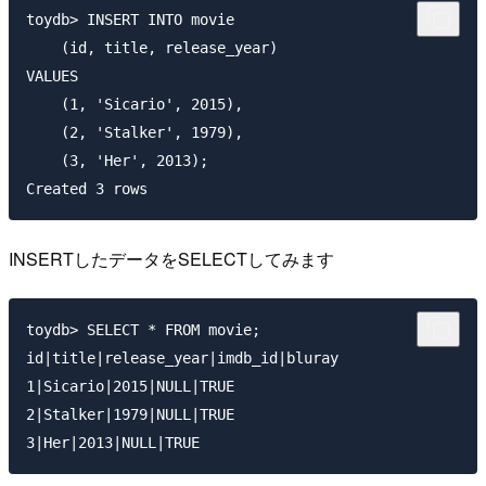
toydb> INSERT INTO movie

    (id, title, release_year)

VALUES

    (1, 'Sicario', 2015),

    (2, 'Stalker', 1979),

    (3, 'Her', 2013);

INSERTしたデータをSELECTしてみます
toydb> SELECT * FROM movie;

id|title|release_year|imdb_id|bluray

1|Sicario|2015|NULL|TRUE

2|Stalker|1979|NULL|TRUE
