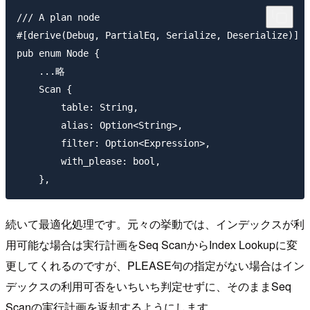
/// A plan node

#[derive(Debug, PartialEq, Serialize, Deserialize)]

pub enum Node {

    ...略

    Scan {

        table: String,

        alias: Option<String>,

        filter: Option<Expression>,

        with_please: bool,

続いて最適化処理です。元々の挙動では、インデックスが利
用可能な場合は実行計画をSeq ScanからIndex Lookupに変
更してくれるのですが、PLEASE句の指定がない場合はイン
デックスの利用可否をいちいち判定せずに、そのままSeq
Scanの実行計画を返却するようにします。