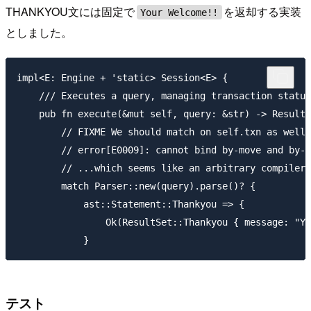
THANKYOU文には固定で
を返却する実装
Your Welcome!!
としました。
impl<E: Engine + 'static> Session<E> {

    /// Executes a query, managing transaction status
    pub fn execute(&mut self, query: &str) -> Result<
        // FIXME We should match on self.txn as well,
        // error[E0009]: cannot bind by-move and by-r
        // ...which seems like an arbitrary compiler 
        match Parser::new(query).parse()? {

            ast::Statement::Thankyou => {

                Ok(ResultSet::Thankyou { message: "Yo
テスト