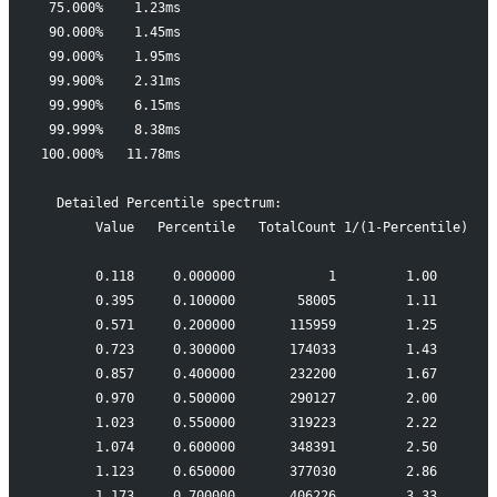
 75.000%    1.23ms
 90.000%    1.45ms
 99.000%    1.95ms
 99.900%    2.31ms
 99.990%    6.15ms
 99.999%    8.38ms
100.000%   11.78ms
  Detailed Percentile spectrum:
       Value   Percentile   TotalCount 1/(1-Percentile)
       0.118     0.000000            1         1.00
       0.395     0.100000        58005         1.11
       0.571     0.200000       115959         1.25
       0.723     0.300000       174033         1.43
       0.857     0.400000       232200         1.67
       0.970     0.500000       290127         2.00
       1.023     0.550000       319223         2.22
       1.074     0.600000       348391         2.50
       1.123     0.650000       377030         2.86
       1.173     0.700000       406226         3.33