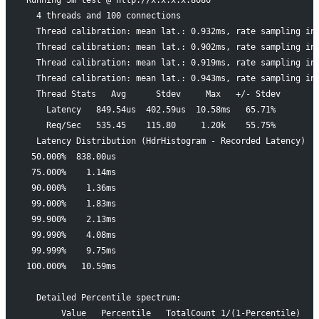
  4 threads and 100 connections
  Thread calibration: mean lat.: 0.932ms, rate sampling in
  Thread calibration: mean lat.: 0.902ms, rate sampling in
  Thread calibration: mean lat.: 0.919ms, rate sampling in
  Thread calibration: mean lat.: 0.943ms, rate sampling in
  Thread Stats   Avg      Stdev     Max   +/- Stdev
    Latency   849.54us  402.59us  10.58ms   65.71%
    Req/Sec   535.45    115.80     1.20k    55.75%
  Latency Distribution (HdrHistogram - Recorded Latency)
 50.000%  838.00us
 75.000%    1.14ms
 90.000%    1.36ms
 99.000%    1.83ms
 99.900%    2.13ms
 99.990%    4.08ms
 99.999%    9.75ms
100.000%   10.59ms
  Detailed Percentile spectrum:
       Value   Percentile   TotalCount 1/(1-Percentile)