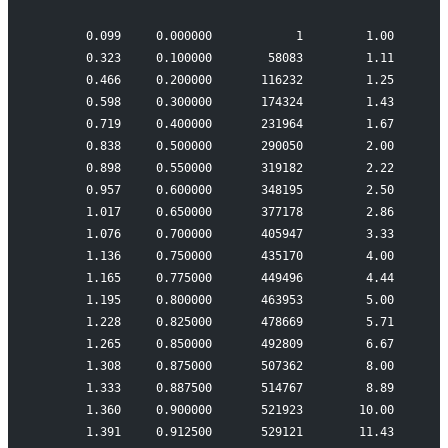
       0.099     0.000000            1         1.00
       0.323     0.100000        58083         1.11
       0.466     0.200000       116232         1.25
       0.598     0.300000       174324         1.43
       0.719     0.400000       231964         1.67
       0.838     0.500000       290050         2.00
       0.898     0.550000       319182         2.22
       0.957     0.600000       348195         2.50
       1.017     0.650000       377178         2.86
       1.076     0.700000       405947         3.33
       1.136     0.750000       435170         4.00
       1.165     0.775000       449496         4.44
       1.195     0.800000       463953         5.00
       1.228     0.825000       478669         5.71
       1.265     0.850000       492809         6.67
       1.308     0.875000       507362         8.00
       1.333     0.887500       514767         8.89
       1.360     0.900000       521923        10.00
       1.391     0.912500       529121        11.43