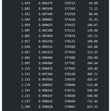
       1.874     0.984375       570713        64.00
       1.892     0.985938       571593        71.11
       1.912     0.987500       572518        80.00
       1.934     0.989062       573418        91.43
       1.959     0.990625       574325       106.67
       1.987     0.992188       575212       128.00
       2.001     0.992969       575674       142.22
       2.017     0.993750       576115       160.00
       2.036     0.994531       576568       182.86
       2.057     0.995313       577019       213.33
       2.083     0.996094       577468       256.00
       2.097     0.996484       577702       284.44
       2.115     0.996875       577935       320.00
       2.131     0.997266       578149       365.71
       2.153     0.997656       578378       426.67
       2.179     0.998047       578609       512.00
       2.197     0.998242       578721       568.89
       2.215     0.998437       578830       640.00
       2.237     0.998633       578944       731.43
       2.269     0.998828       579061       853.33