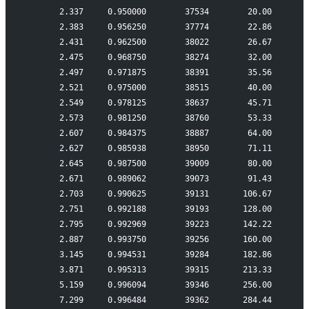
       2.337     0.950000        37534        20.00
       2.383     0.956250        37774        22.86
       2.431     0.962500        38022        26.67
       2.475     0.968750        38274        32.00
       2.497     0.971875        38391        35.56
       2.521     0.975000        38515        40.00
       2.549     0.978125        38637        45.71
       2.573     0.981250        38760        53.33
       2.607     0.984375        38887        64.00
       2.627     0.985938        38950        71.11
       2.645     0.987500        39009        80.00
       2.671     0.989062        39073        91.43
       2.703     0.990625        39131       106.67
       2.751     0.992188        39193       128.00
       2.795     0.992969        39223       142.22
       2.887     0.993750        39256       160.00
       3.145     0.994531        39284       182.86
       3.871     0.995313        39315       213.33
       5.159     0.996094        39346       256.00
       7.299     0.996484        39362       284.44