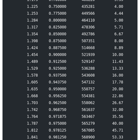
       1.225     0.750000       435281         4.00
       1.253     0.775000       449566         4.44
       1.284     0.800000       464110         5.00
       1.317     0.825000       478306         5.71
       1.354     0.850000       492786         6.67
       1.398     0.875000       507351         8.00
       1.424     0.887500       514668         8.89
       1.454     0.900000       521939        10.00
       1.489     0.912500       529147        11.43
       1.529     0.925000       536288        13.33
       1.578     0.937500       543608        16.00
       1.605     0.943750       547132        17.78
       1.635     0.950000       550757        20.00
       1.668     0.956250       554381        22.86
       1.703     0.962500       558062        26.67
       1.742     0.968750       561637        32.00
       1.764     0.971875       563467        35.56
       1.787     0.975000       565279        40.00
       1.812     0.978125       567085        45.71
       1.841     0.981250       568900        53.33