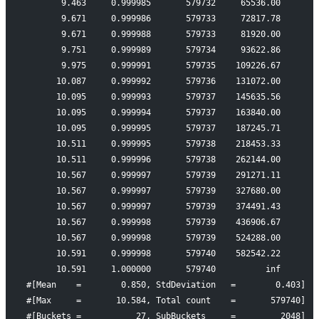
       9.463     0.999985       579732     65536.00
       9.671     0.999986       579733     72817.78
       9.671     0.999988       579733     81920.00
       9.751     0.999989       579734     93622.86
       9.975     0.999991       579735    109226.67
      10.087     0.999992       579736    131072.00
      10.095     0.999993       579737    145635.56
      10.095     0.999994       579737    163840.00
      10.095     0.999995       579737    187245.71
      10.511     0.999995       579738    218453.33
      10.511     0.999996       579738    262144.00
      10.567     0.999997       579739    291271.11
      10.567     0.999997       579739    327680.00
      10.567     0.999997       579739    374491.43
      10.567     0.999998       579739    436906.67
      10.567     0.999998       579739    524288.00
      10.591     0.999998       579740    582542.22
      10.591     1.000000       579740          inf
#[Mean    =        0.850, StdDeviation   =        0.403]
#[Max     =       10.584, Total count    =       579740]
#[Buckets =           27, SubBuckets     =         2048]