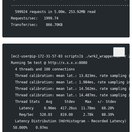
----------------------------------------------------------
  599924 requests in 5.00m, 253.92MB read
Requests/sec:   1999.74
Transfer/sec:    866.70KB
[ec2-user@ip-172-31-57-83 scripts]$ ./wrk2_wrapper.sh -r 2
Running 5m test @ http://x.x.x.x:8080
  4 threads and 100 connections
  Thread calibration: mean lat.: 13.823ms, rate sampling i
  Thread calibration: mean lat.: 1.984ms, rate sampling in
  Thread calibration: mean lat.: 14.562ms, rate sampling i
  Thread calibration: mean lat.: 14.487ms, rate sampling i
  Thread Stats   Avg      Stdev     Max   +/- Stdev
    Latency     0.96ms  417.26us  11.78ms   68.28%
    Req/Sec   528.03    819.00     2.78k    88.39%
  Latency Distribution (HdrHistogram - Recorded Latency)
 50.000%    0.97ms