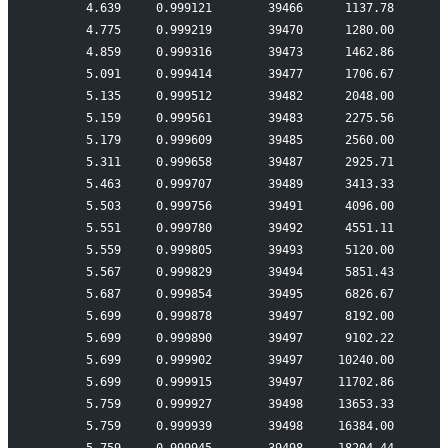
       4.639     0.999121        39466      1137.78
       4.775     0.999219        39470      1280.00
       4.859     0.999316        39473      1462.86
       5.091     0.999414        39477      1706.67
       5.135     0.999512        39482      2048.00
       5.159     0.999561        39483      2275.56
       5.179     0.999609        39485      2560.00
       5.311     0.999658        39487      2925.71
       5.463     0.999707        39489      3413.33
       5.503     0.999756        39491      4096.00
       5.551     0.999780        39492      4551.11
       5.559     0.999805        39493      5120.00
       5.567     0.999829        39494      5851.43
       5.687     0.999854        39495      6826.67
       5.699     0.999878        39497      8192.00
       5.699     0.999890        39497      9102.22
       5.699     0.999902        39497     10240.00
       5.699     0.999915        39497     11702.86
       5.759     0.999927        39498     13653.33
       5.759     0.999939        39498     16384.00