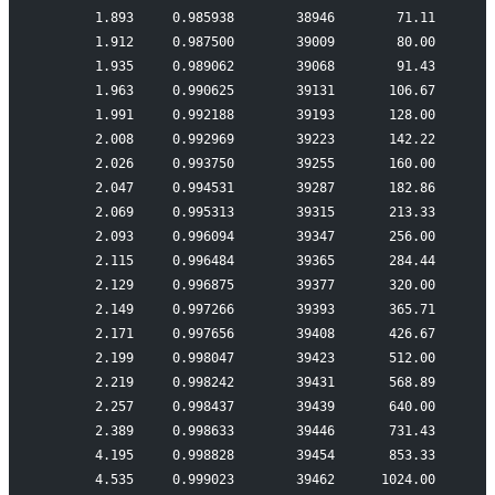
       1.893     0.985938        38946        71.11
       1.912     0.987500        39009        80.00
       1.935     0.989062        39068        91.43
       1.963     0.990625        39131       106.67
       1.991     0.992188        39193       128.00
       2.008     0.992969        39223       142.22
       2.026     0.993750        39255       160.00
       2.047     0.994531        39287       182.86
       2.069     0.995313        39315       213.33
       2.093     0.996094        39347       256.00
       2.115     0.996484        39365       284.44
       2.129     0.996875        39377       320.00
       2.149     0.997266        39393       365.71
       2.171     0.997656        39408       426.67
       2.199     0.998047        39423       512.00
       2.219     0.998242        39431       568.89
       2.257     0.998437        39439       640.00
       2.389     0.998633        39446       731.43
       4.195     0.998828        39454       853.33
       4.535     0.999023        39462      1024.00