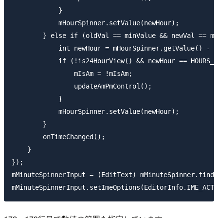
            }

            mHourSpinner.setValue(newHour);

        } else if (oldVal == minValue && newVal == ma
            int newHour = mHourSpinner.getValue() - 1
            if (!is24HourView() && newHour == HOURS_I
                mIsAm = !mIsAm;

                updateAmPmControl();

            }

            mHourSpinner.setValue(newHour);

        }

        onTimeChanged();

    }

});

mMinuteSpinnerInput = (EditText) mMinuteSpinner.findV