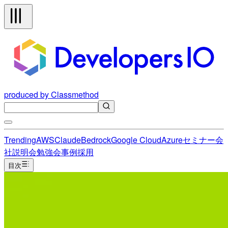
produced by Classmethod
Trending
AWS
Claude
Bedrock
Google Cloud
Azure
セミナー
会
社説明会
勉強会
事例
採用
目次