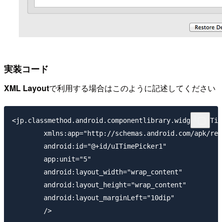
実装コード
XML Layout
で利用する場合はこのように記述してください
<jp.classmethod.android.componentlibrary.widget.UITim
	xmlns:app="http://schemas.android.com/apk/res-auto"

	android:id="@+id/uITimePicker1"

	app:unit="5"

	android:layout_width="wrap_content"

	android:layout_height="wrap_content"

	android:layout_marginLeft="10dip"
