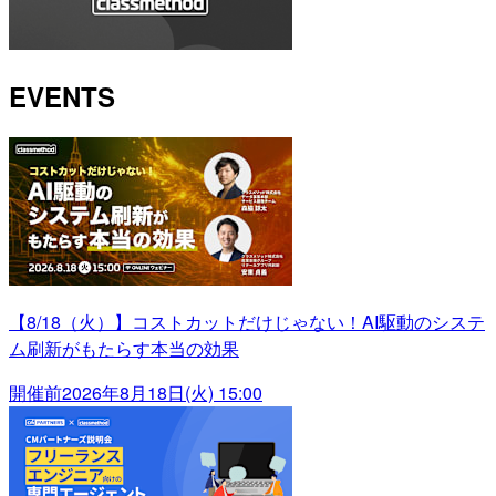
EVENTS
【8/18（火）】コストカットだけじゃない！AI駆動のシステ
ム刷新がもたらす本当の効果
開催前
2026年8月18日(火) 15:00