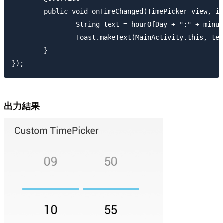
	public void onTimeChanged(TimePicker view, int hourOfDay, int minute) {

		String text = hourOfDay + ":" + minute;

		Toast.makeText(MainActivity.this, text, Toast.LENGTH_SHORT).show();

	}

出力結果