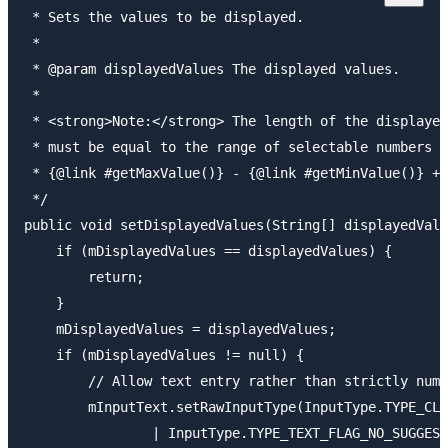
 * Sets the values to be displayed.

 *

 * @param displayedValues The displayed values.

 *

 * <strong>Note:</strong> The length of the displayed
 * must be equal to the range of selectable numbers w
 * {@link #getMaxValue()} - {@link #getMinValue()} + 
 */

public void setDisplayedValues(String[] displayedValu
    if (mDisplayedValues == displayedValues) {

        return;

    }

    mDisplayedValues = displayedValues;

    if (mDisplayedValues != null) {

        // Allow text entry rather than strictly nume
        mInputText.setRawInputType(InputType.TYPE_CLA
                | InputType.TYPE_TEXT_FLAG_NO_SUGGEST