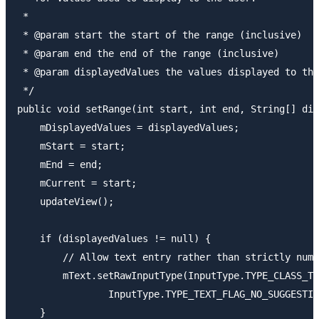
 *

 * @param start the start of the range (inclusive)

 * @param end the end of the range (inclusive)

 * @param displayedValues the values displayed to the
 */

public void setRange(int start, int end, String[] dis
    mDisplayedValues = displayedValues;

    mStart = start;

    mEnd = end;

    mCurrent = start;

    updateView();

    if (displayedValues != null) {

        // Allow text entry rather than strictly nume
        mText.setRawInputType(InputType.TYPE_CLASS_TE
                InputType.TYPE_TEXT_FLAG_NO_SUGGESTIO
    }
