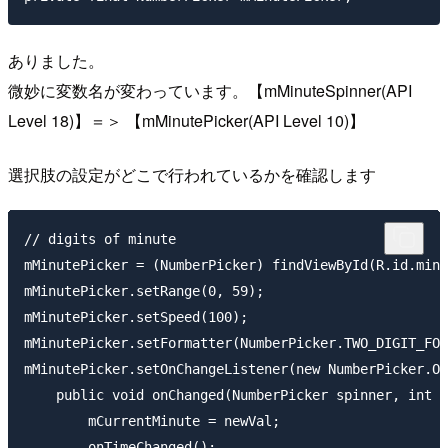
ありました。
微妙に変数名が変わっています。【mMinuteSpinner(API
Level 18)】＝＞ 【mMinutePicker(API Level 10)】
選択肢の設定がどこで行われているかを確認します
// digits of minute

mMinutePicker = (NumberPicker) findViewById(R.id.minu
mMinutePicker.setRange(0, 59);

mMinutePicker.setSpeed(100);

mMinutePicker.setFormatter(NumberPicker.TWO_DIGIT_FOR
mMinutePicker.setOnChangeListener(new NumberPicker.On
    public void onChanged(NumberPicker spinner, int o
        mCurrentMinute = newVal;

        onTimeChanged();
