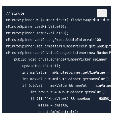
// minute

mMinuteSpinner = (NumberPicker) findViewById(R.id.min
mMinuteSpinner.setMinValue(0);

mMinuteSpinner.setMaxValue(59);

mMinuteSpinner.setOnLongPressUpdateInterval(100);

mMinuteSpinner.setFormatter(NumberPicker.getTwoDigitF
mMinuteSpinner.setOnValueChangedListener(new NumberPi
    public void onValueChange(NumberPicker spinner, i
        updateInputState();

        int minValue = mMinuteSpinner.getMinValue();

        int maxValue = mMinuteSpinner.getMaxValue();

        if (oldVal == maxValue && newVal == minValue)
            int newHour = mHourSpinner.getValue() + 1
            if (!is24HourView() && newHour == HOURS_I
                mIsAm = !mIsAm;

                updateAmPmControl();
