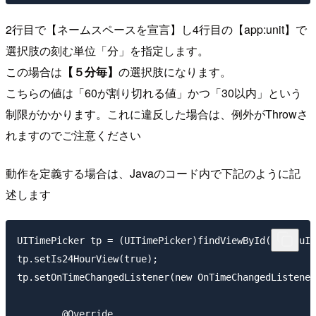
2行目で【ネームスペースを宣言】し4行目の【app:unit】で
選択肢の刻む単位「分」を指定します。
この場合は
【５分毎】
の選択肢になります。
こちらの値は「60が割り切れる値」かつ「30以内」という
制限がかかります。これに違反した場合は、例外がThrowさ
れますのでご注意ください
動作を定義する場合は、Javaのコード内で下記のように記
述します
UITimePicker tp = (UITimePicker)findViewById(R.id.uIT
tp.setIs24HourView(true);

tp.setOnTimeChangedListener(new OnTimeChangedListener
	@Override
