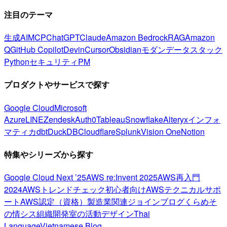
注目のテーマ
生成AI
MCP
ChatGPT
Claude
Amazon Bedrock
RAG
Amazon
Q
GitHub Copilot
Devin
Cursor
Obsidian
モダンデータスタック
Python
セキュリティ
PM
プロダクトやサービスで探す
Google Cloud
Microsoft
Azure
LINE
Zendesk
Auth0
Tableau
Snowflake
Alteryx
インフォ
マティカ
dbt
DuckDB
Cloudflare
Splunk
Vision One
Notion
特集やシリーズから探す
Google Cloud Next ’25
AWS re:Invent 2025
AWS再入門
2024
AWSトレンドチェック
初心者向け
AWSテクニカルサポ
ート
AWS認定（資格）
製造業関連
ジョインブログ
くらめそ
の情シス
組織開発室の活動
デザイン
Thai
Language
Vietnamese Blog