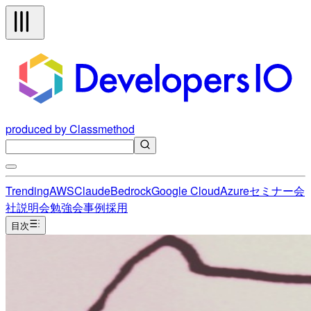
produced by Classmethod
Trending
AWS
Claude
Bedrock
Google Cloud
Azure
セミナー
会
社説明会
勉強会
事例
採用
目次