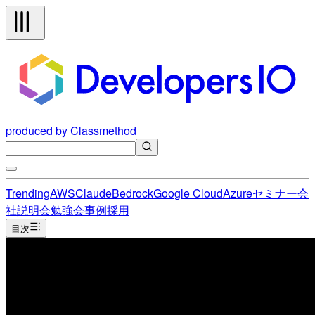
produced by Classmethod
Trending
AWS
Claude
Bedrock
Google Cloud
Azure
セミナー
会
社説明会
勉強会
事例
採用
目次