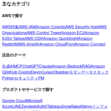
主なカテゴリ
AWSで探す
AWS特集
AWS IAM
Amazon Cognito
AWS Security Hub
AWS
Organizations
AWS Control Tower
Amazon EC2
Amazon
S3
S3 Tables
AWS CDK
Amazon QuickSight
Amazon
Redshift
AWS Amplify
Amazon CloudFront
Amazon Connect
注目のテーマ
生成AI
MCP
ChatGPT
Claude
Amazon Bedrock
RAG
Amazon
Q
GitHub Copilot
Devin
Cursor
Obsidian
モダンデータスタック
Python
セキュリティ
PM
プロダクトやサービスで探す
Google Cloud
Microsoft
Azure
LINE
Zendesk
Auth0
Tableau
Snowflake
Alteryx
インフォ