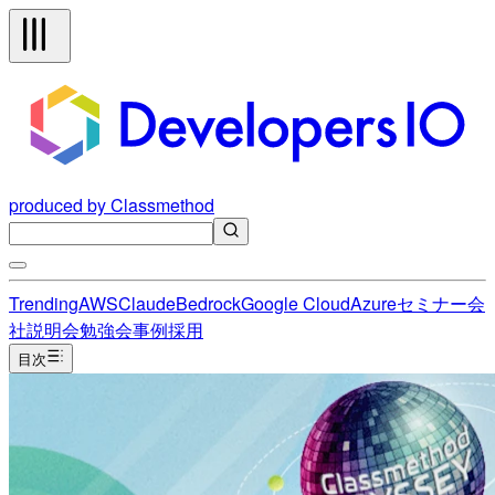
produced by Classmethod
Trending
AWS
Claude
Bedrock
Google Cloud
Azure
セミナー
会
社説明会
勉強会
事例
採用
目次