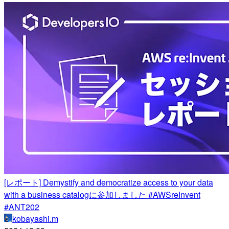
[レポート] Demystify and democratize access to your data
with a business catalogに参加しました #AWSreInvent
#ANT202
kobayashi.m