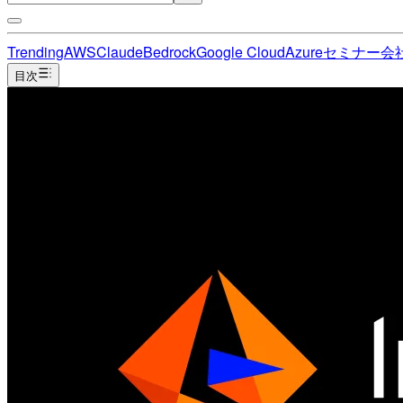
Trending
AWS
Claude
Bedrock
Google Cloud
Azure
セミナー
会
目次