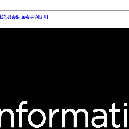
社説明会
勉強会
事例
採用