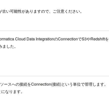
が古い可能性がありますので、ご注意ください。
 Cloud Data IntegrationのConnectionでS3やRe
てみました。
nection では様々なリソースへの接続をConnection(接続)という
くことになります。