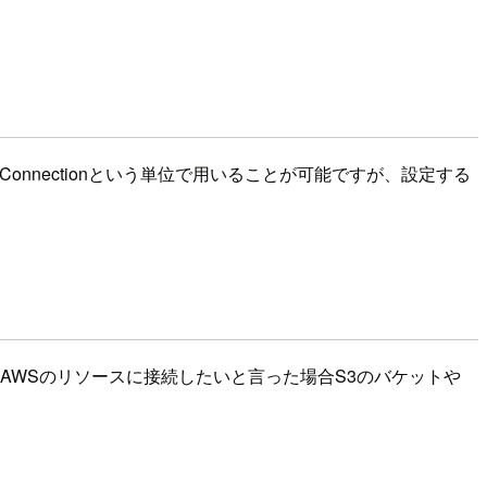
dshiftをConnectionという単位で用いることが可能ですが、設定する
単位で管理します。 AWSのリソースに接続したいと言った場合S3のバケットや