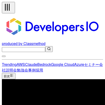
produced by Classmethod
Trending
AWS
Claude
Bedrock
Google Cloud
Azure
セミナー
会
社説明会
勉強会
事例
採用
目次