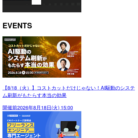
EVENTS
【8/18（火）】コストカットだけじゃない！AI駆動のシステ
ム刷新がもたらす本当の効果
開催前
2026年8月18日(火) 15:00