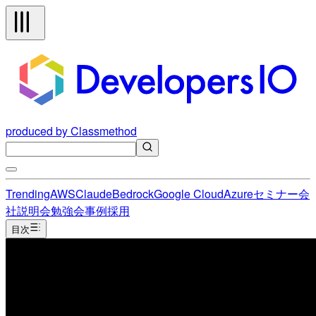
produced by Classmethod
Trending
AWS
Claude
Bedrock
Google Cloud
Azure
セミナー
会
社説明会
勉強会
事例
採用
目次