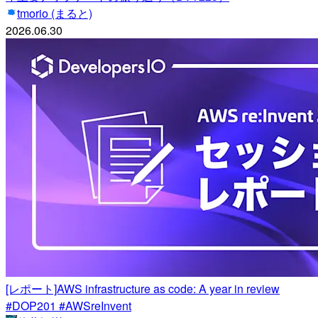
tmorio (まると)
2026.06.30
[レポート]AWS infrastructure as code: A year in review
#DOP201 #AWSreInvent