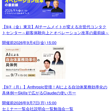
【9/4（金）東京】AIチームメイトが変える次世代コンタク
トセンター～顧客体験向上とオペレーション改革の最前線～
開催前
2026年9月4日(金) 15:00
【9/7（月）】Anthropic登壇！AIによる自治体業務効率化の
具体例ーSkillsで広がるClaudeの使い方ー
開催前
2026年9月7日(月) 15:00
セミナー一覧
会社説明会一覧
勉強会一覧