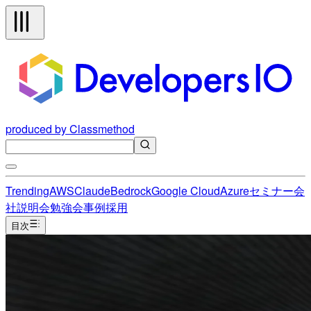
produced by Classmethod
Trending
AWS
Claude
Bedrock
Google Cloud
Azure
セミナー
会
社説明会
勉強会
事例
採用
目次