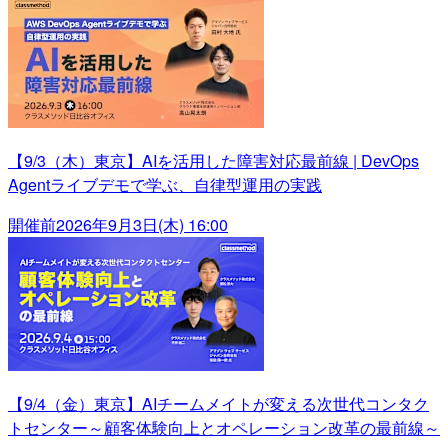
【9/3（木）東京】AIを活用した障害対応最前線 | DevOps
Agentライブデモで学ぶ、自律型運用の実践
開催前
2026年9月3日(木) 16:00
【9/4（金）東京】AIチームメイトが変える次世代コンタク
トセンター～顧客体験向上とオペレーション改革の最前線～