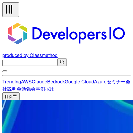
produced by Classmethod
Trending
AWS
Claude
Bedrock
Google Cloud
Azure
セミナー
会
社説明会
勉強会
事例
採用
目次