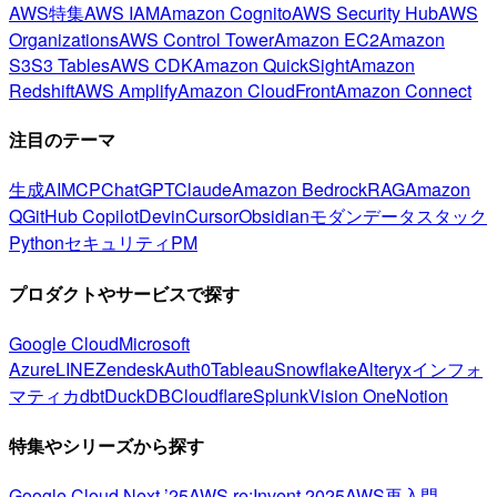
AWS特集
AWS IAM
Amazon Cognito
AWS Security Hub
AWS
Organizations
AWS Control Tower
Amazon EC2
Amazon
S3
S3 Tables
AWS CDK
Amazon QuickSight
Amazon
Redshift
AWS Amplify
Amazon CloudFront
Amazon Connect
注目のテーマ
生成AI
MCP
ChatGPT
Claude
Amazon Bedrock
RAG
Amazon
Q
GitHub Copilot
Devin
Cursor
Obsidian
モダンデータスタック
Python
セキュリティ
PM
プロダクトやサービスで探す
Google Cloud
Microsoft
Azure
LINE
Zendesk
Auth0
Tableau
Snowflake
Alteryx
インフォ
マティカ
dbt
DuckDB
Cloudflare
Splunk
Vision One
Notion
特集やシリーズから探す
Google Cloud Next ’25
AWS re:Invent 2025
AWS再入門