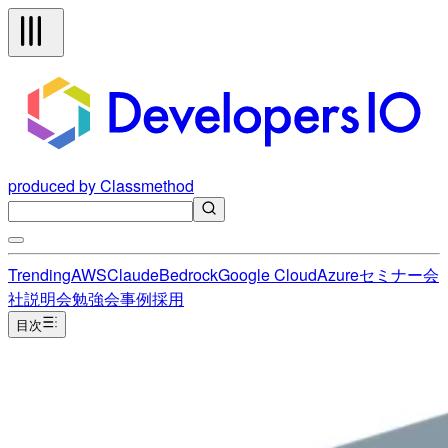
produced by Classmethod
Trending
AWS
Claude
Bedrock
Google Cloud
Azure
セミナー
会
社説明会
勉強会
事例
採用
目次