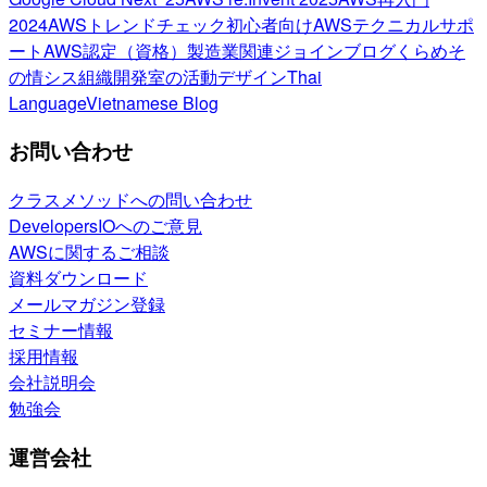
2024
AWSトレンドチェック
初心者向け
AWSテクニカルサポ
ート
AWS認定（資格）
製造業関連
ジョインブログ
くらめそ
の情シス
組織開発室の活動
デザイン
Thai
Language
Vietnamese Blog
お問い合わせ
クラスメソッドへの問い合わせ
DevelopersIOへのご意見
AWSに関するご相談
資料ダウンロード
メールマガジン登録
セミナー情報
採用情報
会社説明会
勉強会
運営会社