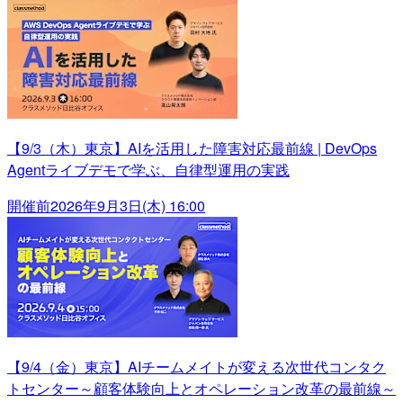
【9/3（木）東京】AIを活用した障害対応最前線 | DevOps
Agentライブデモで学ぶ、自律型運用の実践
開催前
2026年9月3日(木) 16:00
【9/4（金）東京】AIチームメイトが変える次世代コンタク
トセンター～顧客体験向上とオペレーション改革の最前線～