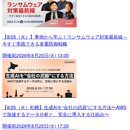
【8/25（火）】事例から学ぶ！ランサムウェア対策最前線～
今すぐ実践できる多重防御戦略
開催前
2026年8月25日(火) 13:00
【8/25（火）札幌】生成AIを“会社の武器”にする方法〜AWS
で加速するデータ分析と、安全に導入する仕組み〜
開催前
2026年8月25日(火) 17:30