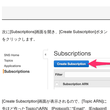
次に[Subscriptions]画面を開き、[Create Subscription]ボタン
をクリックします。
[Create Subscription]画面が表示されるので、[Topic ARN]に
先ほど作ったTopicのARN、[Protocol]に"Email"、[Endpoint]