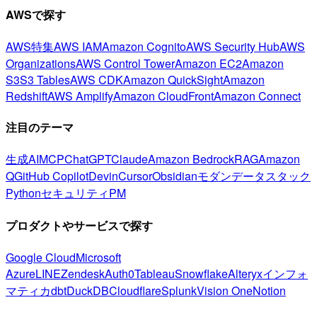
AWSで探す
AWS特集
AWS IAM
Amazon Cognito
AWS Security Hub
AWS
Organizations
AWS Control Tower
Amazon EC2
Amazon
S3
S3 Tables
AWS CDK
Amazon QuickSight
Amazon
Redshift
AWS Amplify
Amazon CloudFront
Amazon Connect
注目のテーマ
生成AI
MCP
ChatGPT
Claude
Amazon Bedrock
RAG
Amazon
Q
GitHub Copilot
Devin
Cursor
Obsidian
モダンデータスタック
Python
セキュリティ
PM
プロダクトやサービスで探す
Google Cloud
Microsoft
Azure
LINE
Zendesk
Auth0
Tableau
Snowflake
Alteryx
インフォ
マティカ
dbt
DuckDB
Cloudflare
Splunk
Vision One
Notion