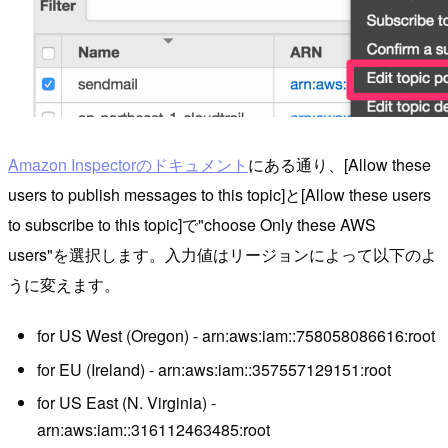
Amazon Inspectorのドキュメント
にある通り、[Allow these
users to publish messages to this topic]と[Allow these users
to subscribe to this topic]で"choose Only these AWS
users"を選択します。入力値はリージョンによって以下のよ
うに変えます。
for US West (Oregon) - arn:aws:iam::758058086616:root
for EU (Ireland) - arn:aws:iam::357557129151:root
for US East (N. Virginia) -
arn:aws:iam::316112463485:root