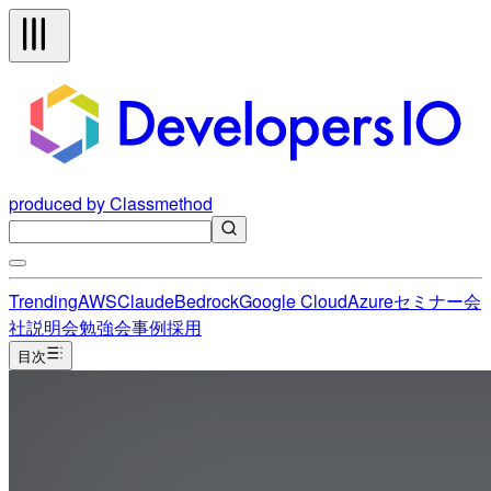
produced by Classmethod
Trending
AWS
Claude
Bedrock
Google Cloud
Azure
セミナー
会
社説明会
勉強会
事例
採用
目次