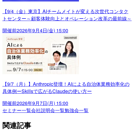
【9/4（金）東京】AIチームメイトが変える次世代コンタク
トセンター～顧客体験向上とオペレーション改革の最前線～
開催前
2026年9月4日(金) 15:00
【9/7（月）】Anthropic登壇！AIによる自治体業務効率化の
具体例ーSkillsで広がるClaudeの使い方ー
開催前
2026年9月7日(月) 15:00
セミナー一覧
会社説明会一覧
勉強会一覧
関連記事