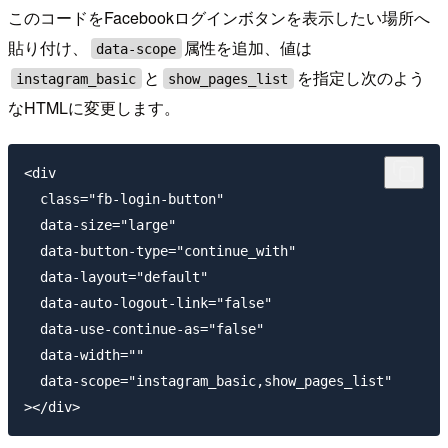
このコードをFacebookログインボタンを表示したい場所へ
貼り付け、
属性を追加、値は
data-scope
と
を指定し次のよう
instagram_basic
show_pages_list
なHTMLに変更します。
<div

  class="fb-login-button"

  data-size="large"

  data-button-type="continue_with"

  data-layout="default"

  data-auto-logout-link="false"

  data-use-continue-as="false"

  data-width=""

  data-scope="instagram_basic,show_pages_list"
