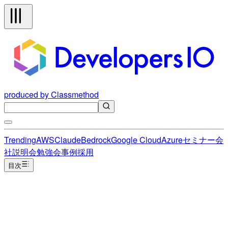
produced by Classmethod
Trending
AWS
Claude
Bedrock
Google Cloud
Azure
セミナー
会
社説明会
勉強会
事例
採用
目次