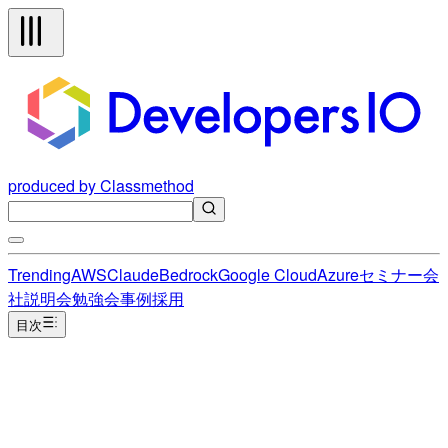
produced by Classmethod
Trending
AWS
Claude
Bedrock
Google Cloud
Azure
セミナー
会
社説明会
勉強会
事例
採用
目次