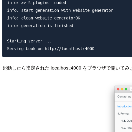
info: >> 5 plugins loaded

info: start generation with website generator

info: clean website generatorOK

info: generation is finished

Starting server ...

起動したら指定された localhost:4000 をブラウザで開いて