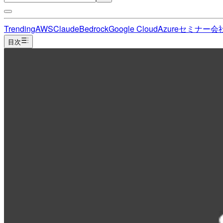
Trending
AWS
Claude
Bedrock
Google Cloud
Azure
セミナー
会
目次