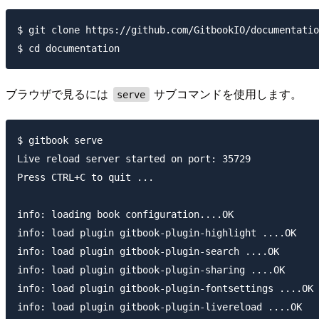
$ git clone https://github.com/GitbookIO/documentatio
ブラウザで見るには
サブコマンドを使用します。
serve
$ gitbook serve

Live reload server started on port: 35729

Press CTRL+C to quit ...

info: loading book configuration....OK

info: load plugin gitbook-plugin-highlight ....OK

info: load plugin gitbook-plugin-search ....OK

info: load plugin gitbook-plugin-sharing ....OK

info: load plugin gitbook-plugin-fontsettings ....OK

info: load plugin gitbook-plugin-livereload ....OK
