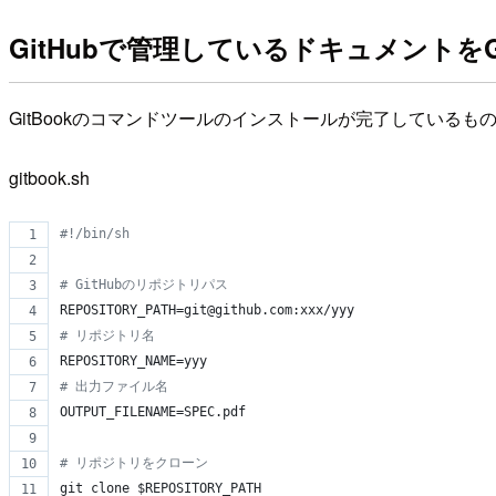
GitHubで管理しているドキュメントをGi
GitBookのコマンドツールのインストールが完了している
gitbook.sh
#!
/bin/sh
#
 GitHubのリポジトリパス
REPOSITORY_PATH=git@github.com:xxx/yyy
#
 リポジトリ名
REPOSITORY_NAME=yyy
#
 出力ファイル名
OUTPUT_FILENAME=SPEC.pdf
#
 リポジトリをクローン
git clone 
$REPOSITORY_PATH