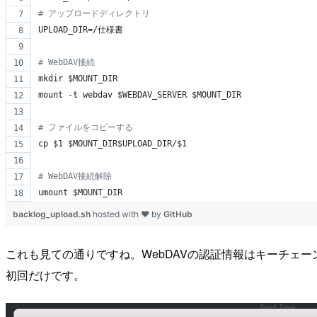
#
 アップロードディレクトリ
UPLOAD_DIR=/仕様書
#
 WebDAV接続
mkdir 
$MOUNT_DIR
mount -t webdav 
$WEBDAV_SERVER
$MOUNT_DIR
#
 ファイルをコピーする
cp 
$1
$MOUNT_DIR$UPLOAD_DIR
/
$1
#
 WebDAV接続解除
umount 
$MOUNT_DIR
backlog_upload.sh
hosted with ❤ by
GitHub
これも見ての通りですね。WebDAVの認証情報はキーチェ
初回だけです。