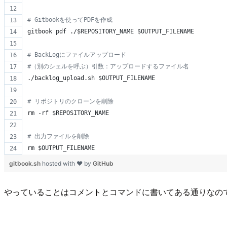
#
 Gitbookを使ってPDFを作成
gitbook pdf ./
$REPOSITORY_NAME
$OUTPUT_FILENAME
#
 BackLogにファイルアップロード
#
（別のシェルを呼ぶ）引数：アップロードするファイル名
./backlog_upload.sh 
$OUTPUT_FILENAME
#
 リポジトリのクローンを削除
rm -rf 
$REPOSITORY_NAME
#
 出力ファイルを削除
rm 
$OUTPUT_FILENAME
gitbook.sh
hosted with ❤ by
GitHub
やっていることはコメントとコマンドに書いてある通りなの