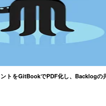
メントをGitBookでPDF化し、Backl