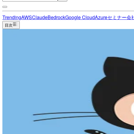
Trending
AWS
Claude
Bedrock
Google Cloud
Azure
セミナー
会
目次