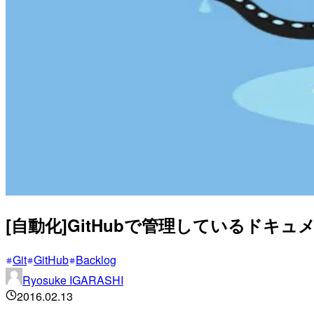
[自動化]GitHubで管理しているドキュ
Git
GitHub
Backlog
Ryosuke IGARASHI
2016.02.13