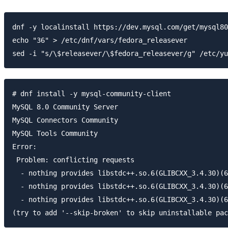
dnf -y localinstall https://dev.mysql.com/get/mysql80
echo "36" > /etc/dnf/vars/fedora_releasever

# dnf install -y mysql-community-client

MySQL 8.0 Community Server                           
MySQL Connectors Community                           
MySQL Tools Community                                
Error:

 Problem: conflicting requests

  - nothing provides libstdc++.so.6(GLIBCXX_3.4.30)(6
  - nothing provides libstdc++.so.6(GLIBCXX_3.4.30)(6
  - nothing provides libstdc++.so.6(GLIBCXX_3.4.30)(6