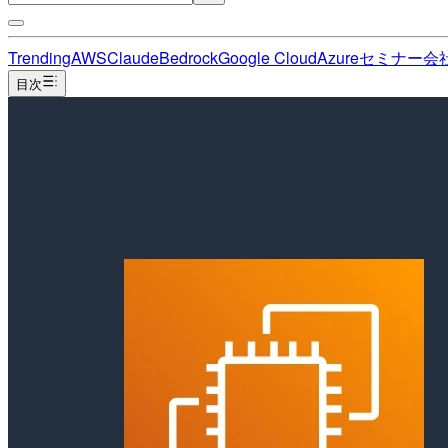
Trending
AWS
Claude
Bedrock
Google Cloud
Azure
セミナー
会
目次