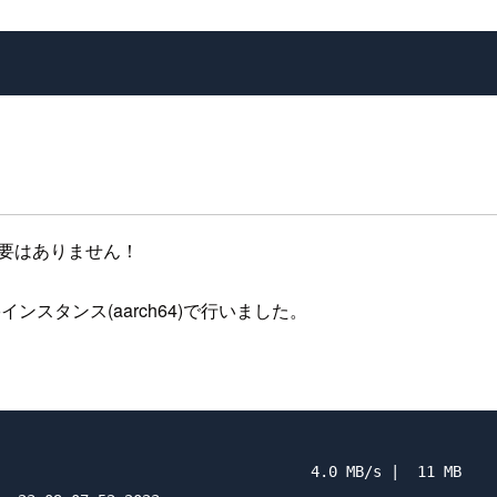
必要はありません！
noインスタンス(aarch64)で行いました。
                                   4.0 MB/s |  11 MB    