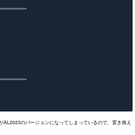
===========

===========

ersionがAL2023のバージョンになってしまっているので、置き換え