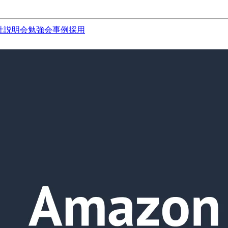
社説明会
勉強会
事例
採用