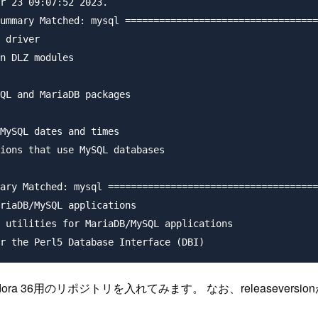
r 23 09:07:52 2023.

ummary Matched: mysql ==================================
 driver

n DLZ modules

QL and MariaDB packages

MySQL dates and times

ions that use MySQL databases

ary Matched: mysql =====================================
riaDB/MySQL applications

 utilities for MariaDB/MySQL applications

、Fedora 36用のリポジトリを入れてみます。 なお、releasev