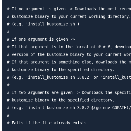
# If no argument is given -> Downloads the most recen
# kustomize binary to your current working directory.

# (e.g. 'install_kustomize.sh')

#

# If one argument is given -> 

# If that argument is in the format of #.#.#, downloa
# version of the kustomize binary to your current wor
# If that argument is something else, downloads the m
# kustomize binary to the specified directory.

# (e.g. 'install_kustomize.sh 3.8.2' or 'install_kust
#

# If two arguments are given -> Downloads the specifi
# kustomize binary to the specified directory.

# (e.g. 'install_kustomize.sh 3.8.2 $(go env GOPATH)/
#

# Fails if the file already exists.
