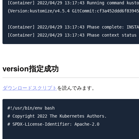
[Container] 2022/04/29 13:17:43 Running command kusto
{Version:kustomize/v4.5.4 GitCommit:cf3a452ddd6f83945
[Container] 2022/04/29 13:17:43 Phase complete: INSTA
version指定成功
ダウンロードスクリプト
を読んでみます。
#!/usr/bin/env bash

# Copyright 2022 The Kubernetes Authors.

# SPDX-License-Identifier: Apache-2.0
