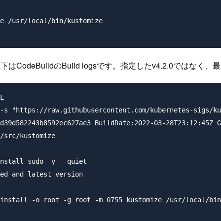
e /usr/local/bin/kustomize

下はCodeBuildのBuild logsです。指定したv4.2.0では
L

-s "https://raw.githubusercontent.com/kubernetes-sigs/ku
d39d582243b8592ec627ae3 BuildDate:2022-03-28T23:12:45Z G
/src/kustomize

nstall sudo -y --quiet

ed and latest version

install -o root -g root -m 0755 kustomize /usr/local/bin