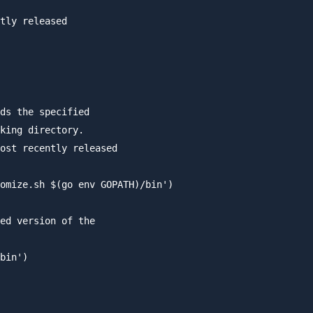
tly released

ds the specified

king directory.

ost recently released

omize.sh $(go env GOPATH)/bin')

ed version of the

bin')
