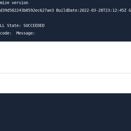
mize version

d39d582243b8592ec627ae3 BuildDate:2022-03-28T23:12:45Z G
LL State: SUCCEEDED
