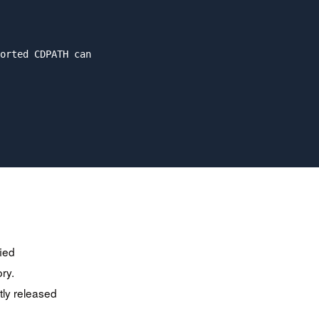
orted CDPATH can

fied
ry.
tly released