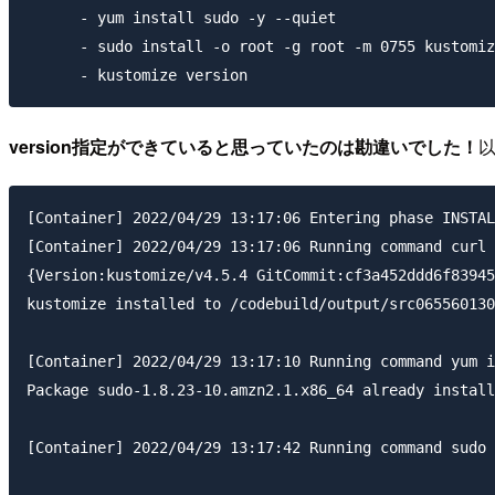
      - yum install sudo -y --quiet

      - sudo install -o root -g root -m 0755 kustomiz
version指定ができていると思っていたのは勘違いでした！
以
[Container] 2022/04/29 13:17:06 Entering phase INSTAL
[Container] 2022/04/29 13:17:06 Running command curl 
{Version:kustomize/v4.5.4 GitCommit:cf3a452ddd6f83945
kustomize installed to /codebuild/output/src065560130
[Container] 2022/04/29 13:17:10 Running command yum i
Package sudo-1.8.23-10.amzn2.1.x86_64 already install
[Container] 2022/04/29 13:17:42 Running command sudo 