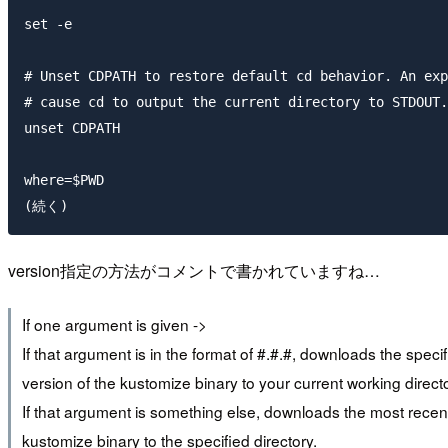
set -e

# Unset CDPATH to restore default cd behavior. An exp
# cause cd to output the current directory to STDOUT.

unset CDPATH

where=$PWD

version指定の方法がコメントで書かれていますね…
If one argument is given ->
If that argument is in the format of #.#.#, downloads the speci
version of the kustomize binary to your current working directo
If that argument is something else, downloads the most recen
kustomize binary to the specified directory.