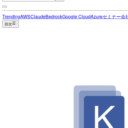
Trending
AWS
Claude
Bedrock
Google Cloud
Azure
セミナー
会
目次