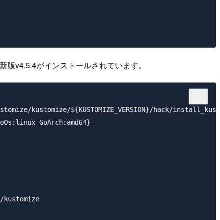
なく、最新版v4.5.4がインストールされています。
stomize/kustomize/${KUSTOMIZE_VERSION}/hack/install_kust
oOs:linux GoArch:amd64}

/kustomize
