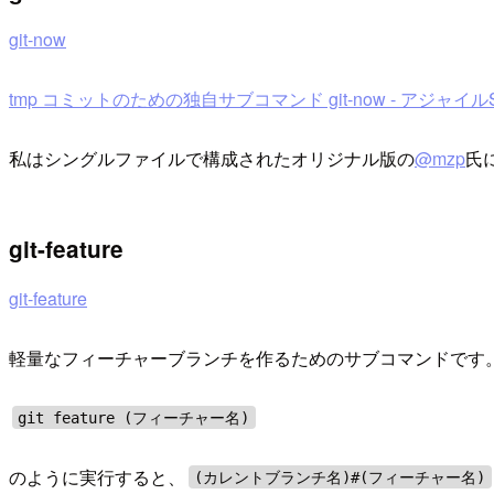
git-now
tmp コミットのための独自サブコマンド git-now - アジャ
私はシングルファイルで構成されたオリジナル版の
@mzp
氏
git-feature
git-feature
軽量なフィーチャーブランチを作るためのサブコマンドです
git feature (フィーチャー名)
のように実行すると、
(カレントブランチ名)#(フィーチャー名)