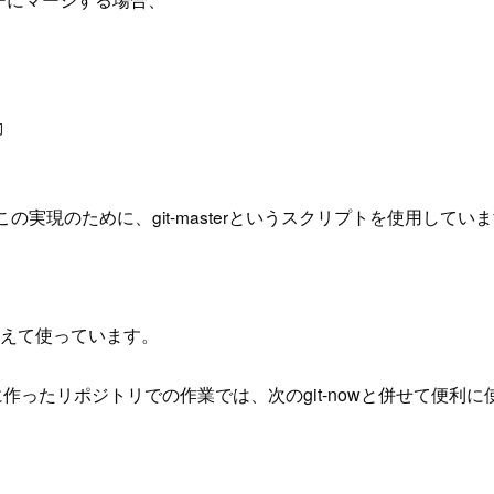
動
実現のために、git-masterというスクリプトを使用してい
加えて使っています。
に作ったリポジトリでの作業では、次のgit-nowと併せて便利