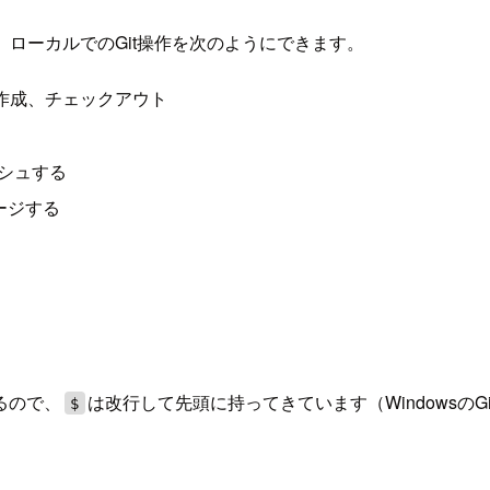
、ローカルでのGit操作を次のようにできます。
作成、チェックアウト
ッシュする
ージする
るので、
は改行して先頭に持ってきています（WindowsのGi
$