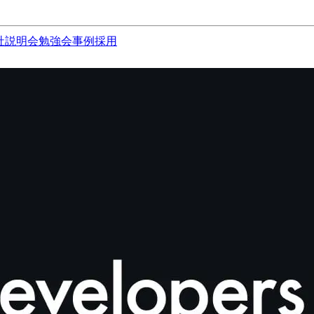
社説明会
勉強会
事例
採用