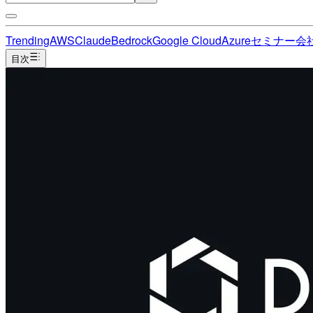
Trending
AWS
Claude
Bedrock
Google Cloud
Azure
セミナー
会
目次