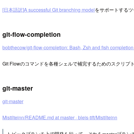
[日本語訳]A successful Git branching model
をサポートするツ
git-flow-completion
bobthecow/git-flow-completion: Bash, Zsh and fish completion s
Git Flowのコマンドを各種シェルで補完するためのスクリプ
git-master
git-master
Mistilteinn/README.md at master · bleis-tift/Mistilteinn
トピックブランチ上で開発を行って、それをmasterブラ