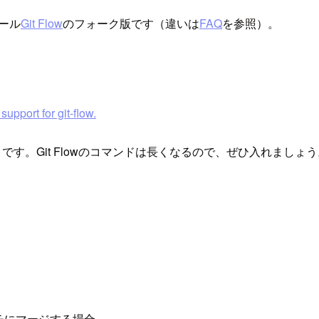
ール
Git Flow
のフォーク版です（違いは
FAQ
を参照）。
upport for git-flow.
トです。Git Flowのコマンドは長くなるので、ぜひ入れましょ
ンチにマージする場合、