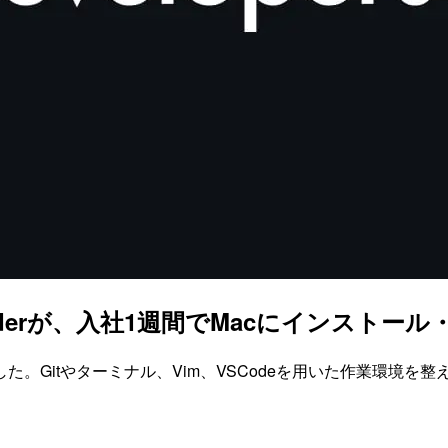
SCoderが、入社1週間でMacにインスト
ました。Gitやターミナル、Vim、VSCodeを用いた作業環