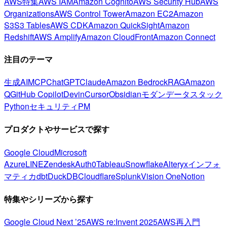
AWS特集
AWS IAM
Amazon Cognito
AWS Security Hub
AWS
Organizations
AWS Control Tower
Amazon EC2
Amazon
S3
S3 Tables
AWS CDK
Amazon QuickSight
Amazon
Redshift
AWS Amplify
Amazon CloudFront
Amazon Connect
注目のテーマ
生成AI
MCP
ChatGPT
Claude
Amazon Bedrock
RAG
Amazon
Q
GitHub Copilot
Devin
Cursor
Obsidian
モダンデータスタック
Python
セキュリティ
PM
プロダクトやサービスで探す
Google Cloud
Microsoft
Azure
LINE
Zendesk
Auth0
Tableau
Snowflake
Alteryx
インフォ
マティカ
dbt
DuckDB
Cloudflare
Splunk
Vision One
Notion
特集やシリーズから探す
Google Cloud Next ’25
AWS re:Invent 2025
AWS再入門