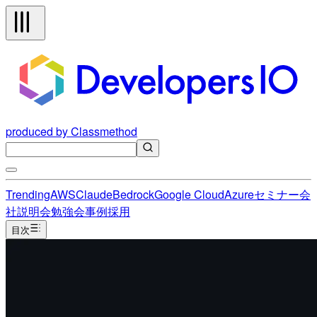
produced by Classmethod
Trending
AWS
Claude
Bedrock
Google Cloud
Azure
セミナー
会
社説明会
勉強会
事例
採用
目次