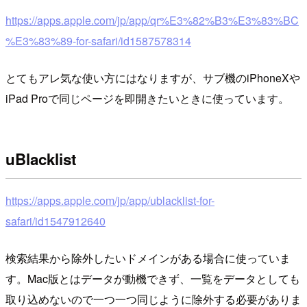
https://apps.apple.com/jp/app/qr%E3%82%B3%E3%83%BC
%E3%83%89-for-safari/id1587578314
とてもアレ気な使い方にはなりますが、サブ機のiPhoneXや
iPad Proで同じページを即開きたいときに使っています。
uBlacklist
https://apps.apple.com/jp/app/ublacklist-for-
safari/id1547912640
検索結果から除外したいドメインがある場合に使っていま
す。Mac版とはデータが動機できず、一覧をデータとしても
取り込めないので一つ一つ同じように除外する必要がありま