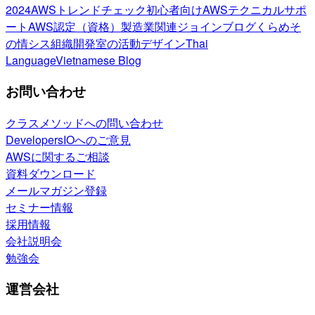
2024
AWSトレンドチェック
初心者向け
AWSテクニカルサポ
ート
AWS認定（資格）
製造業関連
ジョインブログ
くらめそ
の情シス
組織開発室の活動
デザイン
Thai
Language
Vietnamese Blog
お問い合わせ
クラスメソッドへの問い合わせ
DevelopersIOへのご意見
AWSに関するご相談
資料ダウンロード
メールマガジン登録
セミナー情報
採用情報
会社説明会
勉強会
運営会社