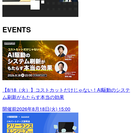
EVENTS
【8/18（火）】コストカットだけじゃない！AI駆動のシステ
ム刷新がもたらす本当の効果
開催前
2026年8月18日(火) 15:00