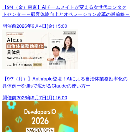
【9/4（金）東京】AIチームメイトが変える次世代コンタク
トセンター～顧客体験向上とオペレーション改革の最前線～
開催前
2026年9月4日(金) 15:00
【9/7（月）】Anthropic登壇！AIによる自治体業務効率化の
具体例ーSkillsで広がるClaudeの使い方ー
開催前
2026年9月7日(月) 15:00