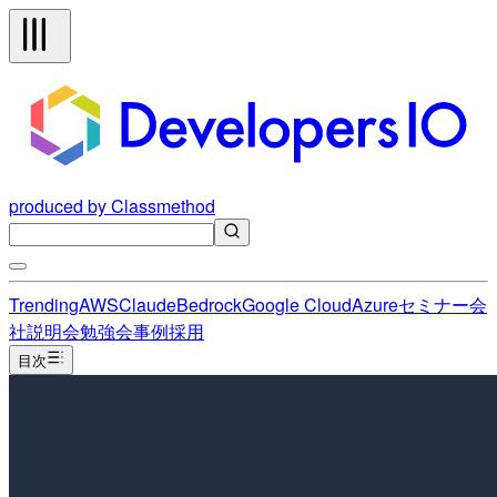
produced by Classmethod
Trending
AWS
Claude
Bedrock
Google Cloud
Azure
セミナー
会
社説明会
勉強会
事例
採用
目次