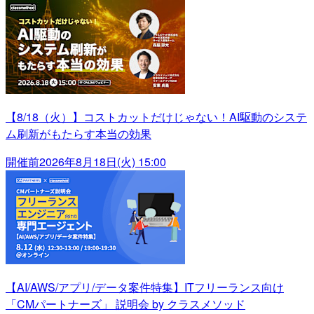
【8/18（火）】コストカットだけじゃない！AI駆動のシステ
ム刷新がもたらす本当の効果
開催前
2026年8月18日(火) 15:00
【AI/AWS/アプリ/データ案件特集】ITフリーランス向け
「CMパートナーズ」 説明会 by クラスメソッド