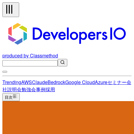
produced by Classmethod
Trending
AWS
Claude
Bedrock
Google Cloud
Azure
セミナー
会
社説明会
勉強会
事例
採用
目次