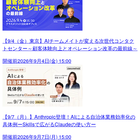
【9/4（金）東京】AIチームメイトが変える次世代コンタク
トセンター～顧客体験向上とオペレーション改革の最前線～
開催前
2026年9月4日(金) 15:00
【9/7（月）】Anthropic登壇！AIによる自治体業務効率化の
具体例ーSkillsで広がるClaudeの使い方ー
開催前
2026年9月7日(月) 15:00