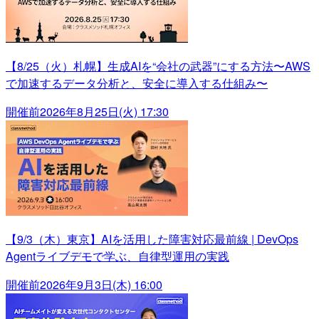
【8/25（火）札幌】生成AIを“会社の武器”にする方法〜AWS
で加速するデータ分析と、安全に導入する仕組み〜
開催前
2026年8月25日(火) 17:30
【9/3（木）東京】AIを活用した障害対応最前線 | DevOps
Agentライブデモで学ぶ、自律型運用の実践
開催前
2026年9月3日(木) 16:00