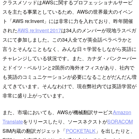
クラスメソッドはAWSに関するプロフェッショナルサービ
スを主たる事業としているため、AWSの世界最大のイベン
ト「AWS re:Invent」には非常に力を入れており、昨年開催
された
AWS re:Invent 2017
は34人のメンバーが現地ラスベガ
スにて参加しました。この34人全てが英会話ペラペラかと
言うとそんなこともなく、みんな日々学習をしながら英語に
チャレンジしている状況です。また、カナダ・バンクーバー
とドイツ・ベルリンと2箇所の海外オフィスがあり、社内で
も英語のコミュニケーションが必要になることがだんだん増
えてきています。そんなわけで、現在弊社内では英語学習が
非常に盛り上がっています。
また、市場においても、AWSが機械翻訳サービス
Amazon
Translate
をリリースしたり、ソースネクストが
SORACOM
SIM内蔵の翻訳ガジェット「
POCKETALK
」を出したりと、