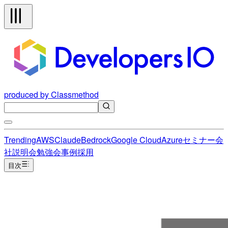
produced by Classmethod
Trending
AWS
Claude
Bedrock
Google Cloud
Azure
セミナー
会
社説明会
勉強会
事例
採用
目次