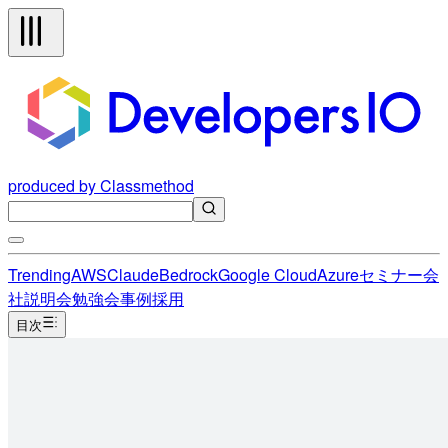
produced by Classmethod
Trending
AWS
Claude
Bedrock
Google Cloud
Azure
セミナー
会
社説明会
勉強会
事例
採用
目次