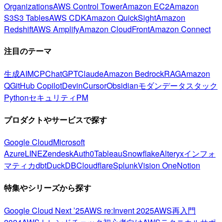
Organizations
AWS Control Tower
Amazon EC2
Amazon
S3
S3 Tables
AWS CDK
Amazon QuickSight
Amazon
Redshift
AWS Amplify
Amazon CloudFront
Amazon Connect
注目のテーマ
生成AI
MCP
ChatGPT
Claude
Amazon Bedrock
RAG
Amazon
Q
GitHub Copilot
Devin
Cursor
Obsidian
モダンデータスタック
Python
セキュリティ
PM
プロダクトやサービスで探す
Google Cloud
Microsoft
Azure
LINE
Zendesk
Auth0
Tableau
Snowflake
Alteryx
インフォ
マティカ
dbt
DuckDB
Cloudflare
Splunk
Vision One
Notion
特集やシリーズから探す
Google Cloud Next ’25
AWS re:Invent 2025
AWS再入門