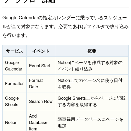
Google Calendarの指定カレンダーに乗っているスケジュー
ルが全て対象になります。必要であればフィルタで絞り込み
を行います。
サービス
イベント
概要
Google
Notionにページを作成する対象の
Event Start
Calendar
イベント絞り込み
Format
Notion上でのページ名に使う日付
Formatter
Date
を取得
Google
Google Sheets上からページに記載
Search Row
Sheets
する内容を取得する
Add
議事録用データベースにページを
Notion
Database
追加
Item