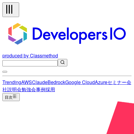
produced by Classmethod
Trending
AWS
Claude
Bedrock
Google Cloud
Azure
セミナー
会
社説明会
勉強会
事例
採用
目次