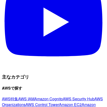
主なカテゴリ
AWSで探す
AWS特集
AWS IAM
Amazon Cognito
AWS Security Hub
AWS
Organizations
AWS Control Tower
Amazon EC2
Amazon