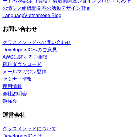
ート
AWS認定（資格）
製造業関連
ジョインブログ
くらめそ
の情シス
組織開発室の活動
デザイン
Thai
Language
Vietnamese Blog
お問い合わせ
クラスメソッドへの問い合わせ
DevelopersIOへのご意見
AWSに関するご相談
資料ダウンロード
メールマガジン登録
セミナー情報
採用情報
会社説明会
勉強会
運営会社
クラスメソッドについて
DevelopersIOとは