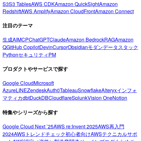
S3
S3 Tables
AWS CDK
Amazon QuickSight
Amazon
Redshift
AWS Amplify
Amazon CloudFront
Amazon Connect
注目のテーマ
生成AI
MCP
ChatGPT
Claude
Amazon Bedrock
RAG
Amazon
Q
GitHub Copilot
Devin
Cursor
Obsidian
モダンデータスタック
Python
セキュリティ
PM
プロダクトやサービスで探す
Google Cloud
Microsoft
Azure
LINE
Zendesk
Auth0
Tableau
Snowflake
Alteryx
インフォ
マティカ
dbt
DuckDB
Cloudflare
Splunk
Vision One
Notion
特集やシリーズから探す
Google Cloud Next ’25
AWS re:Invent 2025
AWS再入門
2024
AWSトレンドチェック
初心者向け
AWSテクニカルサポ