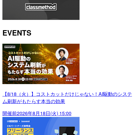
EVENTS
【8/18（火）】コストカットだけじゃない！AI駆動のシステ
ム刷新がもたらす本当の効果
開催前
2026年8月18日(火) 15:00