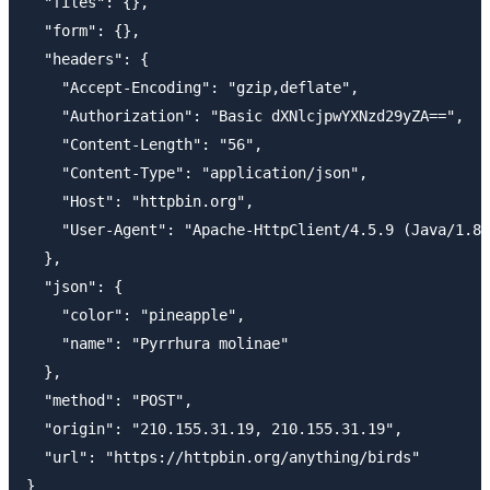
  "files": {},

  "form": {},

  "headers": {

    "Accept-Encoding": "gzip,deflate",

    "Authorization": "Basic dXNlcjpwYXNzd29yZA==",

    "Content-Length": "56",

    "Content-Type": "application/json",

    "Host": "httpbin.org",

    "User-Agent": "Apache-HttpClient/4.5.9 (Java/1.8.
  },

  "json": {

    "color": "pineapple",

    "name": "Pyrrhura molinae"

  },

  "method": "POST",

  "origin": "210.155.31.19, 210.155.31.19",

  "url": "https://httpbin.org/anything/birds"

}
