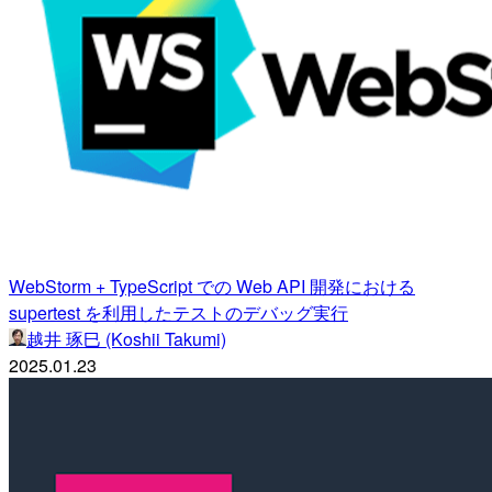
WebStorm + TypeScript での Web API 開発における
supertest を利用したテストのデバッグ実行
越井 琢巳 (Koshii Takumi)
2025.01.23