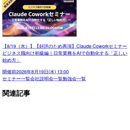
【8/19（水）】【好評のため再演】Claude Coworkセミナー
ビジネス職向け初級編｜日常業務をAIで自動化する「正しい
始め方」
開催前
2026年8月19日(水) 13:00
セミナー一覧
会社説明会一覧
勉強会一覧
関連記事