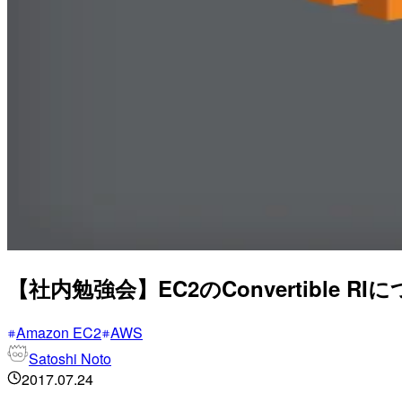
【社内勉強会】EC2のConvertible RI
Amazon EC2
AWS
Satoshi Noto
2017.07.24