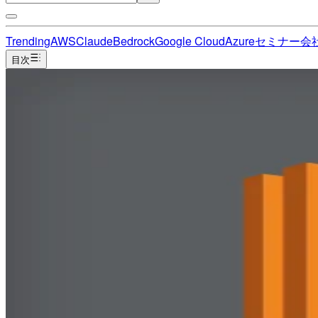
Trending
AWS
Claude
Bedrock
Google Cloud
Azure
セミナー
会
目次