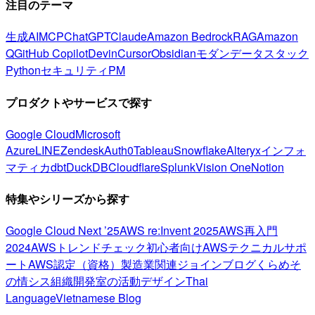
注目のテーマ
生成AI
MCP
ChatGPT
Claude
Amazon Bedrock
RAG
Amazon
Q
GitHub Copilot
Devin
Cursor
Obsidian
モダンデータスタック
Python
セキュリティ
PM
プロダクトやサービスで探す
Google Cloud
Microsoft
Azure
LINE
Zendesk
Auth0
Tableau
Snowflake
Alteryx
インフォ
マティカ
dbt
DuckDB
Cloudflare
Splunk
Vision One
Notion
特集やシリーズから探す
Google Cloud Next ’25
AWS re:Invent 2025
AWS再入門
2024
AWSトレンドチェック
初心者向け
AWSテクニカルサポ
ート
AWS認定（資格）
製造業関連
ジョインブログ
くらめそ
の情シス
組織開発室の活動
デザイン
Thai
Language
Vietnamese Blog