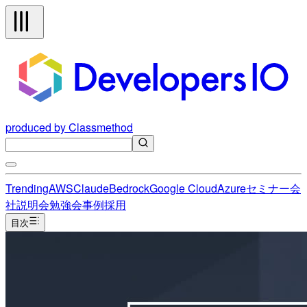
produced by Classmethod
Trending
AWS
Claude
Bedrock
Google Cloud
Azure
セミナー
会
社説明会
勉強会
事例
採用
目次