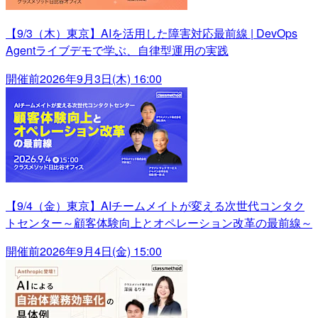
【9/3（木）東京】AIを活用した障害対応最前線 | DevOps
Agentライブデモで学ぶ、自律型運用の実践
開催前
2026年9月3日(木) 16:00
【9/4（金）東京】AIチームメイトが変える次世代コンタク
トセンター～顧客体験向上とオペレーション改革の最前線～
開催前
2026年9月4日(金) 15:00