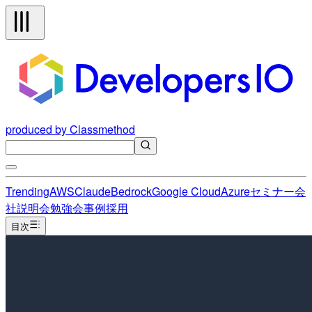
produced by Classmethod
Trending
AWS
Claude
Bedrock
Google Cloud
Azure
セミナー
会
社説明会
勉強会
事例
採用
目次