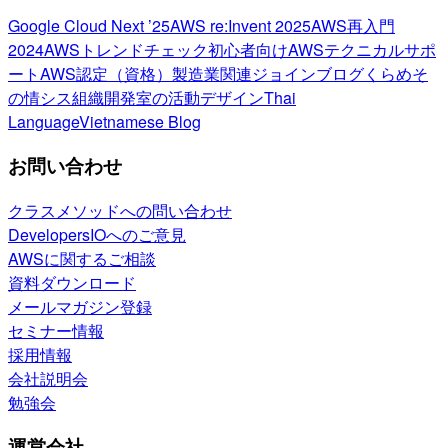
Google Cloud Next ’25
AWS re:Invent 2025
AWS再入門
2024
AWSトレンドチェック
初心者向け
AWSテクニカルサポ
ート
AWS認定（資格）
製造業関連
ジョインブログ
くらめそ
の情シス
組織開発室の活動
デザイン
Thai
Language
Vietnamese Blog
お問い合わせ
クラスメソッドへの問い合わせ
DevelopersIOへのご意見
AWSに関するご相談
資料ダウンロード
メールマガジン登録
セミナー情報
採用情報
会社説明会
勉強会
運営会社