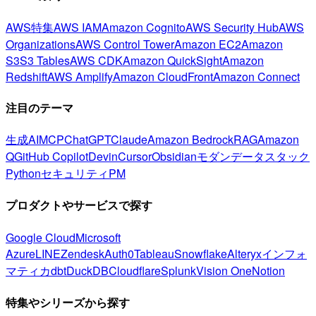
AWS特集
AWS IAM
Amazon Cognito
AWS Security Hub
AWS
Organizations
AWS Control Tower
Amazon EC2
Amazon
S3
S3 Tables
AWS CDK
Amazon QuickSight
Amazon
Redshift
AWS Amplify
Amazon CloudFront
Amazon Connect
注目のテーマ
生成AI
MCP
ChatGPT
Claude
Amazon Bedrock
RAG
Amazon
Q
GitHub Copilot
Devin
Cursor
Obsidian
モダンデータスタック
Python
セキュリティ
PM
プロダクトやサービスで探す
Google Cloud
Microsoft
Azure
LINE
Zendesk
Auth0
Tableau
Snowflake
Alteryx
インフォ
マティカ
dbt
DuckDB
Cloudflare
Splunk
Vision One
Notion
特集やシリーズから探す