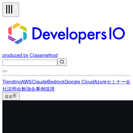
produced by Classmethod
Trending
AWS
Claude
Bedrock
Google Cloud
Azure
セミナー
会
社説明会
勉強会
事例
採用
目次